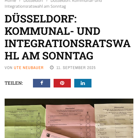
Home
›
Düsseldorf
›
Düsseldorf: Kommunal- und
Integrationsratswahl am Sonntag
DÜSSELDORF:
KOMMUNAL- UND
INTEGRATIONSRATSWA
HL AM SONNTAG
VON
UTE NEUBAUER
11. SEPTEMBER 2025
TEILEN: