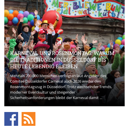
KARNEVAL UND ROSENMONTAG: WARUM
DIE TRADITIONEN IN DÜSSELDORF BIS
HEUTE LEBENDIG BLEIBEN
Mehr als 700.000 Menschen verfolgten laut Angaben des
Comitee Düsseldorfer Carneval auch 2026 wieder den
Rosenmontagszug in Düsseldorf. Trotz wechselnder Trends,
moderner Eventkultur und steigender
Sicherheitsanforderungen bleibt der Karneval damit ...