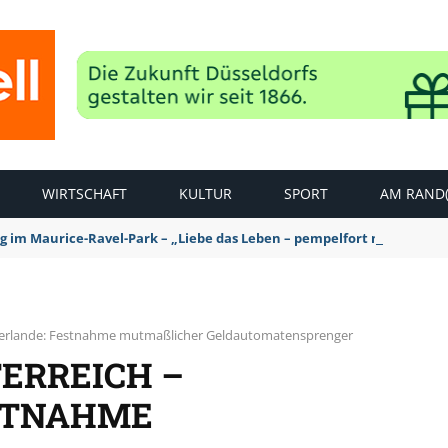
WIRTSCHAFT
KULTUR
SPORT
AM RAND(
ag im Maurice-Ravel-Park – „Liebe das Leben – pempelfort music wee
ederlande: Festnahme mutmaßlicher Geldautomatensprenger
ERREICH –
STNAHME