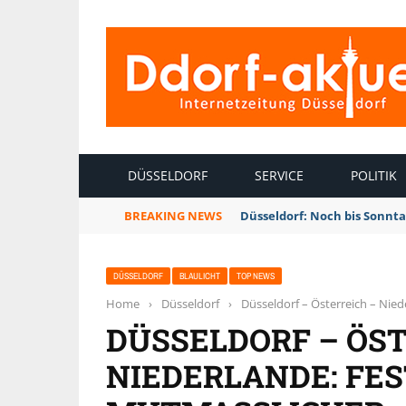
INTERNETZEITUNG DÜSSELDORF
DÜSSELDORF
SERVICE
POLITIK
BREAKING NEWS
Düsseldorf: Noch bis Sonnt
DÜSSELDORF
BLAULICHT
TOP NEWS
Home
›
Düsseldorf
›
Düsseldorf – Österreich – Ni
DÜSSELDORF – ÖST
NIEDERLANDE: FE