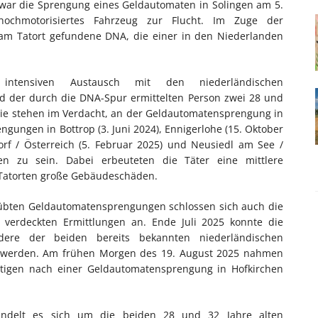
ar die Sprengung eines Geldautomaten in Solingen am 5.
ochmotorisiertes Fahrzeug zur Flucht. Im Zuge der
 am Tatort gefundene DNA, die einer in den Niederlanden
tensiven Austausch mit den niederländischen
d der durch die DNA-Spur ermittelten Person zwei 28 und
. Sie stehen im Verdacht, an der Geldautomatensprengung in
gungen in Bottrop (3. Juni 2024), Ennigerlohe (15. Oktober
rf / Österreich (5. Februar 2025) und Neusiedl am See /
sen zu sein. Dabei erbeuteten die Täter eine mittlere
 Tatorten große Gebäudeschäden.
rübten Geldautomatensprengungen schlossen sich auch die
n verdeckten Ermittlungen an. Ende Juli 2025 konnte die
ndere der beiden bereits bekannten niederländischen
llt werden. Am frühen Morgen des 19. August 2025 nahmen
chtigen nach einer Geldautomatensprengung in Hofkirchen
andelt es sich um die beiden 28 und 32 Jahre alten