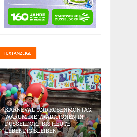
TEXTANZEIGE
KARNEVAL UND ROSENMONTAG:
WARUM DIE TRADITIONEN IN
DÜSSELDORF BIS HEUTE
BEAUTY-IN
LEBENDIG BLEIBEN
MARKT AK