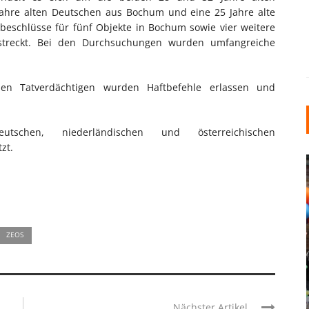
Jahre alten Deutschen aus Bochum und eine 25 Jahre alte
beschlüsse für fünf Objekte in Bochum sowie vier weitere
llstreckt. Bei den Durchsuchungen wurden umfangreiche
en Tatverdächtigen wurden Haftbefehle erlassen und
schen, niederländischen und österreichischen
zt.
ZEOS
INDUSTRIELLER CHIC: WIE
KUNSTSTOFFFENSTER DEN
LOFT-STIL IN IHREM
EINFAMILIENHAUS
Nächster Artikel