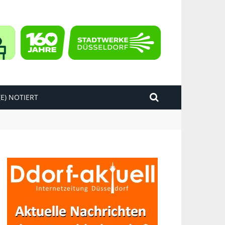
E) NOTIERT
kend“