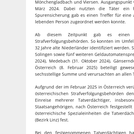
Mönchengladbach und Viersen. Ausgangspunkt w
März 2024. Dabei nutzten die Täter ein h
Spurensicherung gab es einen Treffer für eine
lebenden Person zugeordnet werden konnte.
Ab diesem Zeitpunkt gab es einen in
Strafverfolgungsbehörden. So konnten im Umfel
32 Jahre alte Niederländer identifiziert werden
Solingen sowie fünf weiteren Geldautomatenspren
2024), Medebach (31. Oktober 2024), Gänserndo
Österreich (8. Februar 2025) beteiligt gewe
sechsstellige Summe und verursachten an allen
Aufgrund der im Februar 2025 in Österreich ve
österreichischen Strafverfolgungsbehörden de
Einreise mehrerer Tatverdächtiger, insbeso
Staatsangehörigen, nach Österreich festgeste
österreichische Spezialeinheiten die Tatverdä
(Bezirk Linz) fest.
Bei den festgenommenen Tatverdächtigen h