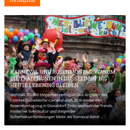
TEXTANZEIGE
KARNEVAL UND ROSENMONTAG: WARUM
DIE TRADITIONEN IN DÜSSELDORF BIS
HEUTE LEBENDIG BLEIBEN
Mehr als 700.000 Menschen verfolgten laut Angaben des
Comitee Düsseldorfer Carneval auch 2026 wieder den
Rosenmontagszug in Düsseldorf. Trotz wechselnder Trends,
moderner Eventkultur und steigender
Sicherheitsanforderungen bleibt der Karneval damit ...