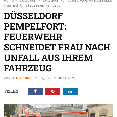
Home
›
Düsseldorf
›
Düsseldorf Pempelfort: Feuerwehr schneidet
Frau nach Unfall aus ihrem Fahrzeug
DÜSSELDORF
PEMPELFORT:
FEUERWEHR
SCHNEIDET FRAU NACH
UNFALL AUS IHREM
FAHRZEUG
VON
UTE NEUBAUER
27. AUGUST 2025
TEILEN: