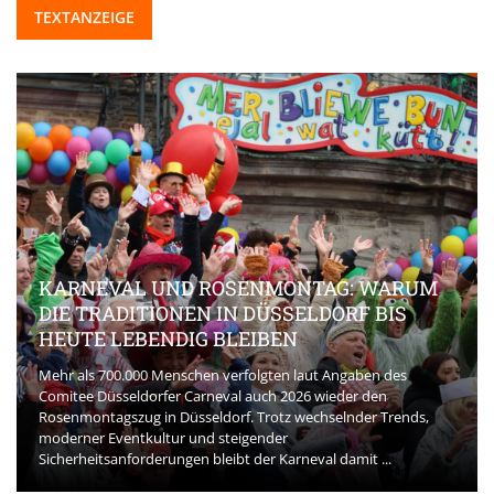
TEXTANZEIGE
KARNEVAL UND ROSENMONTAG: WARUM
DIE TRADITIONEN IN DÜSSELDORF BIS
HEUTE LEBENDIG BLEIBEN
Mehr als 700.000 Menschen verfolgten laut Angaben des
Comitee Düsseldorfer Carneval auch 2026 wieder den
Rosenmontagszug in Düsseldorf. Trotz wechselnder Trends,
moderner Eventkultur und steigender
Sicherheitsanforderungen bleibt der Karneval damit ...