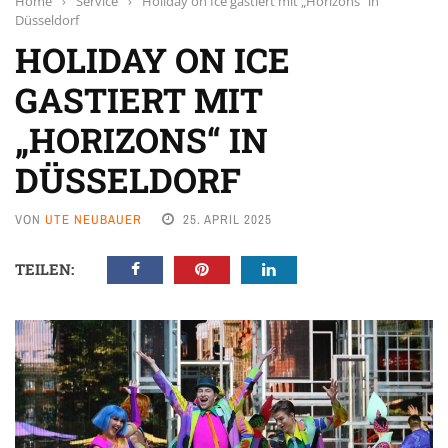
Home
›
Service
›
Holiday on Ice gastiert mit „Horizons“ in
Düsseldorf
HOLIDAY ON ICE
GASTIERT MIT
„HORIZONS“ IN
DÜSSELDORF
VON
UTE NEUBAUER
25. APRIL 2025
TEILEN: