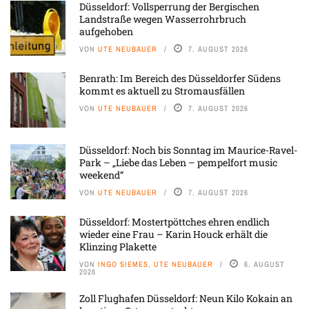
Düsseldorf: Vollsperrung der Bergischen
Landstraße wegen Wasserrohrbruch
aufgehoben
VON
UTE NEUBAUER
7. AUGUST 2026
Benrath: Im Bereich des Düsseldorfer Südens
kommt es aktuell zu Stromausfällen
VON
UTE NEUBAUER
7. AUGUST 2026
Düsseldorf: Noch bis Sonntag im Maurice-Ravel-
Park – „Liebe das Leben – pempelfort music
weekend“
VON
UTE NEUBAUER
7. AUGUST 2026
Düsseldorf: Mostertpöttches ehren endlich
wieder eine Frau – Karin Houck erhält die
Klinzing Plakette
VON
INGO SIEMES, UTE NEUBAUER
6. AUGUST
2026
Zoll Flughafen Düsseldorf: Neun Kilo Kokain an