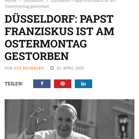
Home
›
Düsseldorf
›
Düsseldorf: Papst Franziskus ist am
Ostermontag gestorben
DÜSSELDORF: PAPST
FRANZISKUS IST AM
OSTERMONTAG
GESTORBEN
VON
UTE NEUBAUER
21. APRIL 2025
TEILEN: