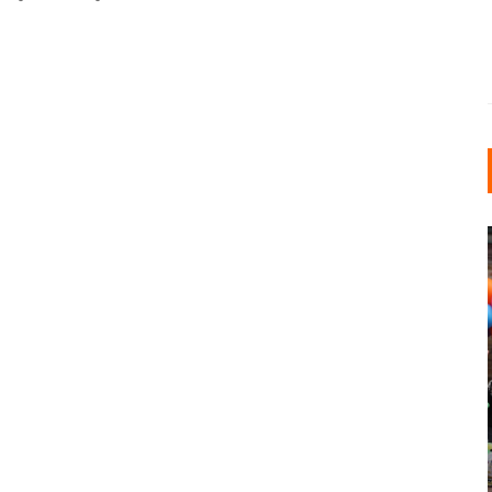
INDUSTRIELLER CHIC: WIE
KUNSTSTOFFFENSTER DEN
LOFT-STIL IN IHREM
EINFAMILIENHAUS
UNTERSTÜTZEN