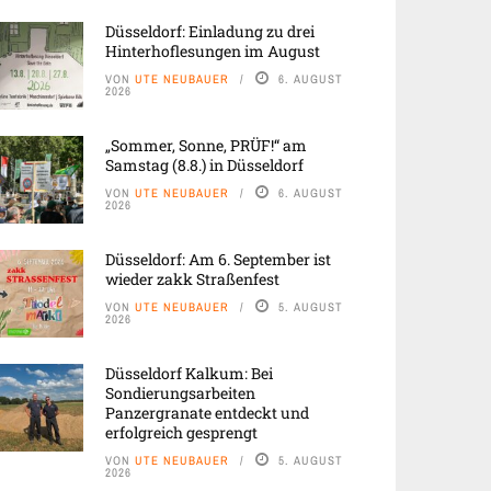
Düsseldorf: Einladung zu drei
Hinterhoflesungen im August
VON
UTE NEUBAUER
6. AUGUST
2026
„Sommer, Sonne, PRÜF!“ am
Samstag (8.8.) in Düsseldorf
VON
UTE NEUBAUER
6. AUGUST
2026
Düsseldorf: Am 6. September ist
wieder zakk Straßenfest
VON
UTE NEUBAUER
5. AUGUST
2026
Düsseldorf Kalkum: Bei
Sondierungsarbeiten
Panzergranate entdeckt und
erfolgreich gesprengt
VON
UTE NEUBAUER
5. AUGUST
2026