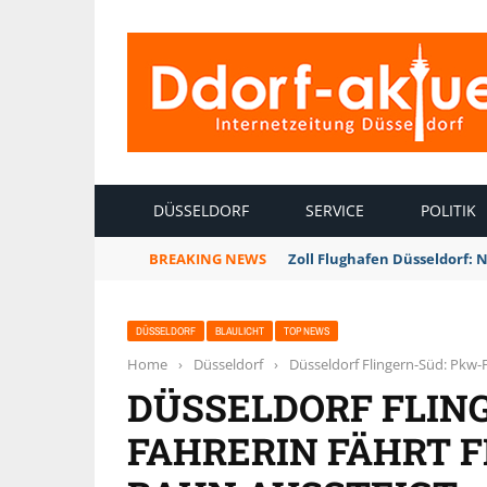
INTERNETZEITUNG DÜSSELDORF
DÜSSELDORF
SERVICE
POLITIK
BREAKING NEWS
Zoll Flughafen Düsseldorf: 
DÜSSELDORF
BLAULICHT
TOP NEWS
Home
›
Düsseldorf
›
Düsseldorf Flingern-Süd: Pkw-F
DÜSSELDORF FLIN
FAHRERIN FÄHRT F