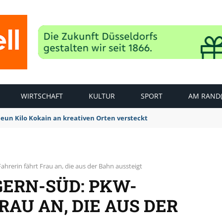
WIRTSCHAFT
KULTUR
SPORT
AM RAND(
Neun Kilo Kokain an kreativen Orten versteckt
ahrerin fährt Frau an, die aus der Bahn aussteigt
GERN-SÜD: PKW-
RAU AN, DIE AUS DER