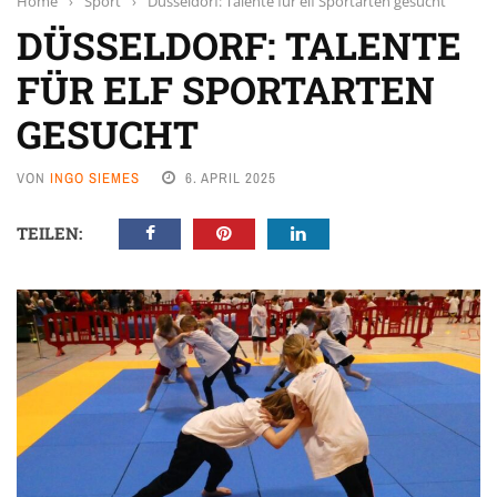
Home
›
Sport
›
Düsseldorf: Talente für elf Sportarten gesucht
DÜSSELDORF: TALENTE
FÜR ELF SPORTARTEN
GESUCHT
VON
INGO SIEMES
6. APRIL 2025
TEILEN: