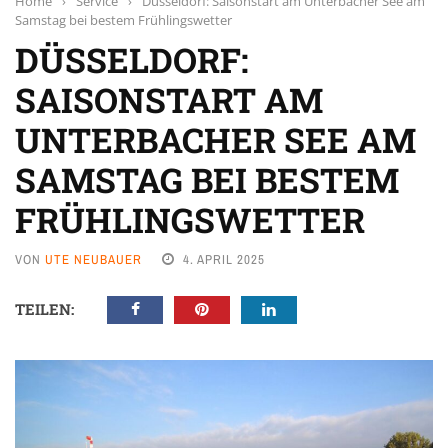
Home
›
Service
›
Düsseldorf: Saisonstart am Unterbacher See am
Samstag bei bestem Frühlingswetter
DÜSSELDORF:
SAISONSTART AM
UNTERBACHER SEE AM
SAMSTAG BEI BESTEM
FRÜHLINGSWETTER
VON
UTE NEUBAUER
4. APRIL 2025
TEILEN: