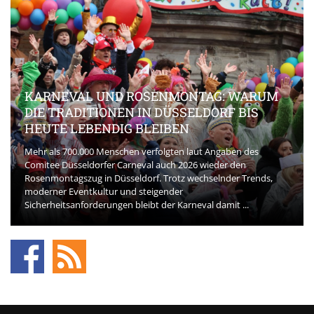
KARNEVAL UND ROSENMONTAG: WARUM
DIE TRADITIONEN IN DÜSSELDORF BIS
HEUTE LEBENDIG BLEIBEN
Mehr als 700.000 Menschen verfolgten laut Angaben des
Comitee Düsseldorfer Carneval auch 2026 wieder den
Rosenmontagszug in Düsseldorf. Trotz wechselnder Trends,
moderner Eventkultur und steigender
Sicherheitsanforderungen bleibt der Karneval damit ...