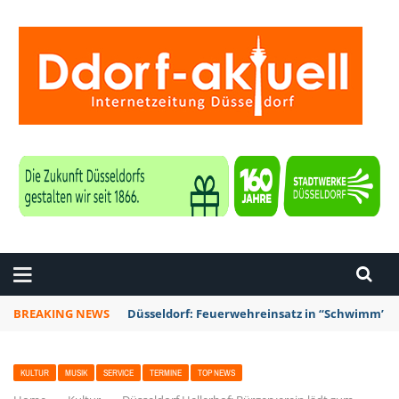
ZEITUNG DÜSSELDORF
BREAKING NEWS
Düsseldorf: Feuerwehreinsatz in “Schwimm’ in 
KULTUR
MUSIK
SERVICE
TERMINE
TOP NEWS