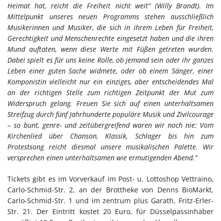
Heimat hat, reicht die Freiheit nicht weit“ (Willy Brandt). Im
Mittelpunkt unseres neuen Programms stehen ausschließlich
Musikerinnen und Musiker, die sich in ihrem Leben für Freiheit,
Gerechtigkeit und Menschenrechte eingesetzt haben und die ihren
Mund auftaten, wenn diese Werte mit Füßen getreten wurden.
Dabei spielt es für uns keine Rolle, ob jemand sein oder ihr ganzes
Leben einer guten Sache widmete, oder ob einem Sänger, einer
Komponistin vielleicht nur ein einziges, aber entscheidendes Mal
an der richtigen Stelle zum richtigen Zeitpunkt der Mut zum
Widerspruch gelang. Freuen Sie sich auf einen unterhaltsamen
Streifzug durch fünf Jahrhunderte populäre Musik und Zivilcourage
– so bunt, genre- und zeitübergreifend waren wir noch nie: Vom
Kirchenlied über Chanson, Klassik, Schlager bis hin zum
Protestsong reicht diesmal unsere musikalischen Palette. Wir
versprechen einen unterhaltsamen wie ermutigenden Abend.”
Tickets gibt es im Vorverkauf im Post- u. Lottoshop Vettraino,
Carlo-Schmid-Str. 2, an der Brottheke von Denns BioMarkt,
Carlo-Schmid-Str. 1 und im zentrum plus Garath, Fritz-Erler-
Str. 21. Der Eintritt kostet 20 Euro, für Düsselpassinhaber