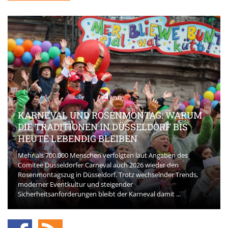
KARNEVAL UND ROSENMONTAG: WARUM
DIE TRADITIONEN IN DÜSSELDORF BIS
HEUTE LEBENDIG BLEIBEN
Mehr als 700.000 Menschen verfolgten laut Angaben des
Comitee Düsseldorfer Carneval auch 2026 wieder den
Rosenmontagszug in Düsseldorf. Trotz wechselnder Trends,
moderner Eventkultur und steigender
Sicherheitsanforderungen bleibt der Karneval damit ...