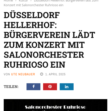
Home
›
Kultur
›
Düsseldorf Hellerhof: Bürgerverein lädt zum
Konzert mit Salonorchester Ruhrioso ein
DÜSSELDORF
HELLERHOF:
BÜRGERVEREIN LÄDT
ZUM KONZERT MIT
SALONORCHESTER
RUHRIOSO EIN
VON
UTE NEUBAUER
1. APRIL 2025
TEILEN: