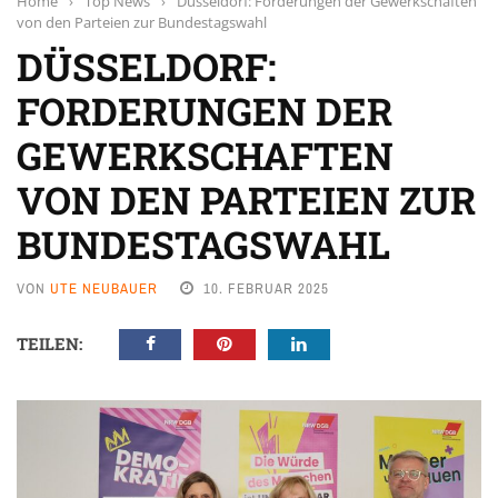
Home
›
Top News
›
Düsseldorf: Forderungen der Gewerkschaften
von den Parteien zur Bundestagswahl
DÜSSELDORF:
FORDERUNGEN DER
GEWERKSCHAFTEN
VON DEN PARTEIEN ZUR
BUNDESTAGSWAHL
VON
UTE NEUBAUER
10. FEBRUAR 2025
TEILEN: