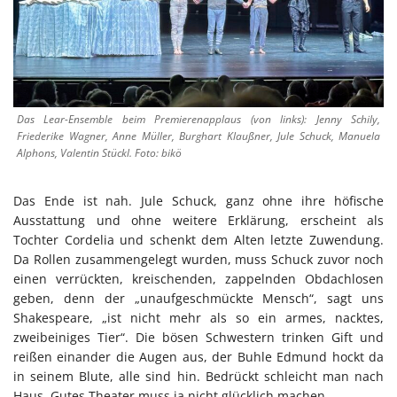
Das Lear-Ensemble beim Premierenapplaus (von links): Jenny Schily,
Friederike Wagner, Anne Müller, Burghart Klaußner, Jule Schuck, Manuela
Alphons, Valentin Stückl. Foto: bikö
Das Ende ist nah. Jule Schuck, ganz ohne ihre höfische
Ausstattung und ohne weitere Erklärung, erscheint als
Tochter Cordelia und schenkt dem Alten letzte Zuwendung.
Da Rollen zusammengelegt wurden, muss Schuck zuvor noch
einen verrückten, kreischenden, zappelnden Obdachlosen
geben, denn der „unaufgeschmückte Mensch“, sagt uns
Shakespeare, „ist nicht mehr als so ein armes, nacktes,
zweibeiniges Tier“. Die bösen Schwestern trinken Gift und
reißen einander die Augen aus, der Buhle Edmund hockt da
in seinem Blute, alle sind hin. Bedrückt schleicht man nach
Haus. Gutes Theater muss ja nicht glücklich machen.