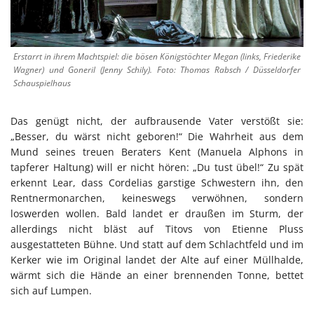
Erstarrt in ihrem Machtspiel: die bösen Königstöchter Megan (links, Friederike
Wagner) und Goneril (Jenny Schily). Foto: Thomas Rabsch / Düsseldorfer
Schauspielhaus
Das genügt nicht, der aufbrausende Vater verstößt sie:
„Besser, du wärst nicht geboren!“ Die Wahrheit aus dem
Mund seines treuen Beraters Kent (Manuela Alphons in
tapferer Haltung) will er nicht hören: „Du tust übel!“ Zu spät
erkennt Lear, dass Cordelias garstige Schwestern ihn, den
Rentnermonarchen, keineswegs verwöhnen, sondern
loswerden wollen. Bald landet er draußen im Sturm, der
allerdings nicht bläst auf Titovs von Etienne Pluss
ausgestatteten Bühne. Und statt auf dem Schlachtfeld und im
Kerker wie im Original landet der Alte auf einer Müllhalde,
wärmt sich die Hände an einer brennenden Tonne, bettet
sich auf Lumpen.