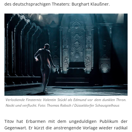
des deutschsprachigen Theaters: Burghart Klaußner.
Verlockende Finsternis: Valentin Stückl als Edmund vor dem dunklen Thron.
Nackt und verflucht. Foto: Thomas Rabsch / Düsseldorfer Schauspielhaus
Titov hat Erbarmen mit dem ungeduldigen Publikum der
Gegenwart. Er kürzt die anstrengende Vorlage wieder radikal