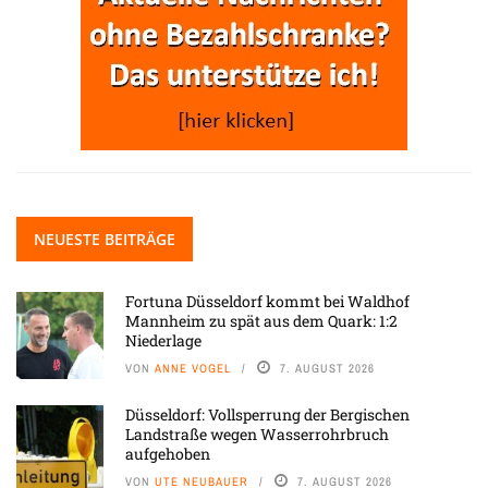
NEUESTE BEITRÄGE
Fortuna Düsseldorf kommt bei Waldhof
Mannheim zu spät aus dem Quark: 1:2
Niederlage
VON
ANNE VOGEL
7. AUGUST 2026
Düsseldorf: Vollsperrung der Bergischen
Landstraße wegen Wasserrohrbruch
aufgehoben
VON
UTE NEUBAUER
7. AUGUST 2026