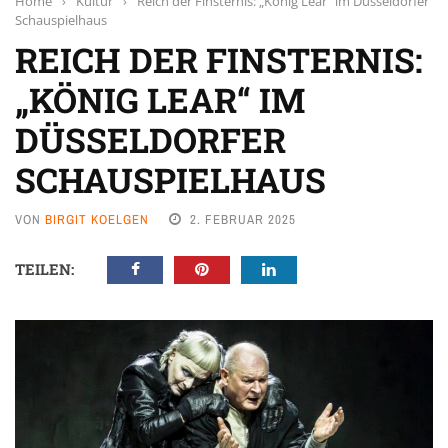
Home
›
Kultur
›
Reich der Finsternis: „König Lear“ im Düsseldorfer
Schauspielhaus
REICH DER FINSTERNIS:
„KÖNIG LEAR“ IM
DÜSSELDORFER
SCHAUSPIELHAUS
VON
BIRGIT KOELGEN
2. FEBRUAR 2025
TEILEN: