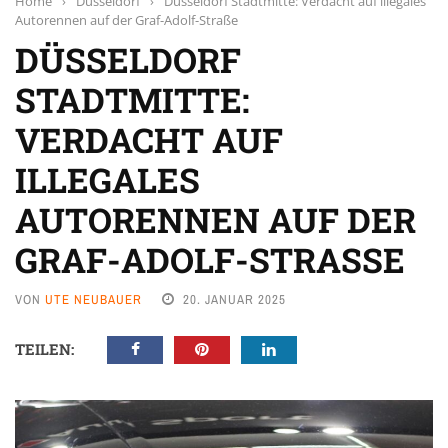
Home
›
Düsseldorf
›
Düsseldorf Stadtmitte: Verdacht auf illegales
Autorennen auf der Graf-Adolf-Straße
DÜSSELDORF
STADTMITTE:
VERDACHT AUF
ILLEGALES
AUTORENNEN AUF DER
GRAF-ADOLF-STRASSE
VON
UTE NEUBAUER
20. JANUAR 2025
TEILEN: