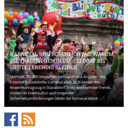
KARNEVAL UND ROSENMONTAG: WARUM
DIE TRADITIONEN IN DÜSSELDORF BIS
HEUTE LEBENDIG BLEIBEN
Mehr als 700.000 Menschen verfolgten laut Angaben des
Comitee Düsseldorfer Carneval auch 2026 wieder den
Rosenmontagszug in Düsseldorf. Trotz wechselnder Trends,
moderner Eventkultur und steigender
Sicherheitsanforderungen bleibt der Karneval damit ...