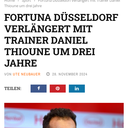
Home
›
Sport
›
Fortuna Düsseldorf verlängert mit Trainer Daniel
Thioune um drei Jahre
FORTUNA DÜSSELDORF
VERLÄNGERT MIT
TRAINER DANIEL
THIOUNE UM DREI
JAHRE
VON
UTE NEUBAUER
28. NOVEMBER 2024
TEILEN: