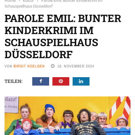
Home
›
Kultur
›
Parole Emil: Bunter Kinderkrimi im
Schauspielhaus Düsseldorf
PAROLE EMIL: BUNTER
KINDERKRIMI IM
SCHAUSPIELHAUS
DÜSSELDORF
VON
BIRGIT KOELGEN
18. NOVEMBER 2024
TEILEN: