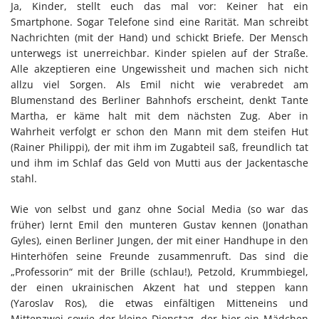
Ja, Kinder, stellt euch das mal vor: Keiner hat ein
Smartphone. Sogar Telefone sind eine Rarität. Man schreibt
Nachrichten (mit der Hand) und schickt Briefe. Der Mensch
unterwegs ist unerreichbar. Kinder spielen auf der Straße.
Alle akzeptieren eine Ungewissheit und machen sich nicht
allzu viel Sorgen. Als Emil nicht wie verabredet am
Blumenstand des Berliner Bahnhofs erscheint, denkt Tante
Martha, er käme halt mit dem nächsten Zug. Aber in
Wahrheit verfolgt er schon den Mann mit dem steifen Hut
(Rainer Philippi), der mit ihm im Zugabteil saß, freundlich tat
und ihm im Schlaf das Geld von Mutti aus der Jackentasche
stahl.
Wie von selbst und ganz ohne Social Media (so war das
früher) lernt Emil den munteren Gustav kennen (Jonathan
Gyles), einen Berliner Jungen, der mit einer Handhupe in den
Hinterhöfen seine Freunde zusammenruft. Das sind die
„Professorin“ mit der Brille (schlau!), Petzold, Krummbiegel,
der einen ukrainischen Akzent hat und steppen kann
(Yaroslav Ros), die etwas einfältigen Mitteneins und
Mittenzwei sowie der kleine Dienstag, der hier ein Mädchen