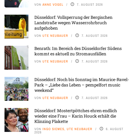
VON
ANNE VOGEL
7. AUGUST 2026
Düsseldorf: Vollsperrung der Bergischen
Landstraße wegen Wasserrohrbruch
aufgehoben
VON
UTE NEUBAUER
7. AUGUST 2026
Benrath: Im Bereich des Düsseldorfer Südens
kommt es aktuell zu Stromausfällen
VON
UTE NEUBAUER
7. AUGUST 2026
Düsseldorf: Noch bis Sonntag im Maurice-Ravel-
Park – „Liebe das Leben – pempelfort music
weekend“
VON
UTE NEUBAUER
7. AUGUST 2026
Düsseldorf: Mostertpöttches ehren endlich
wieder eine Frau – Karin Houck erhält die
Klinzing Plakette
VON
INGO SIEMES, UTE NEUBAUER
6. AUGUST
2026