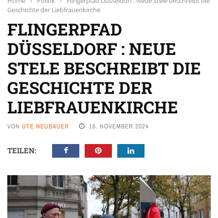
Home
›
Politik
›
Flingerpfad Düsseldorf : Neue Stele beschreibt die
Geschichte der Liebfrauenkirche
FLINGERPFAD
DÜSSELDORF : NEUE
STELE BESCHREIBT DIE
GESCHICHTE DER
LIEBFRAUENKIRCHE
VON
UTE NEUBAUER
16. NOVEMBER 2024
TEILEN: