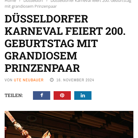
Home
›
Düsseldorf
›
Düsseldorfer Karneval feiert 200. Geburtstag
mit grandiosem Prinzenpaar
DÜSSELDORFER
KARNEVAL FEIERT 200.
GEBURTSTAG MIT
GRANDIOSEM
PRINZENPAAR
VON
UTE NEUBAUER
16. NOVEMBER 2024
TEILEN: