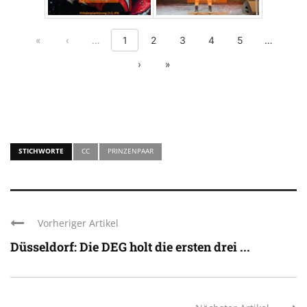
First page
Previous page
Show previous 5 pages
Show nex
«
‹
…
1
2
3
4
5
…
Next page
Last page
›
»
STICHWORTE
CC
PRINZENPAAR
Vorheriger Artikel
Düsseldorf: Die DEG holt die ersten drei ...