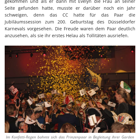
gekommen und als er dann mit Evelyn die Frau an seiner
Seite gefunden hatte, musste er darüber noch ein Jahr
schweigen, denn das CC hatte für das Paar die
Jubiläumssession zum 200. Geburtstag des Düsseldorfer
Karnevals vorgesehen. Die Freude waren dem Paar deutlich
anzusehen, als sie ihr erstes Helau als Tollitäten ausriefen.
Im Konfetti-Regen bahnte sich das Prinzenpaar in Begleitung ihrer Garden