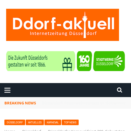
ZEITUNG DÜSSELDORF
BREAKING NEWS
Düsseldorf: Punk-Bahn-Fahrt mit Dosenbier u
DÜSSELDORF
AKTUELLES
KARNEVAL
TOP NEWS