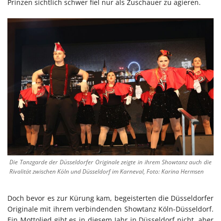
Prinzen sichtlich schwer fiel nur als Zuschauer zu agieren.
Die Tanzgarde der Düsseldorfer Originale zeigte in ihrem Showtanz auch die
Rivalität zwischen Köln und Düsseldorf im Karneval, Foto: Karina Hermsen
Doch bevor es zur Kürung kam, begeisterten die Düsseldorfer
Originale mit ihrem verbindenden Showtanz Köln-Düsseldorf.
Ein Mottolied gibt es in diesem Jahr in Düsseldorf nicht, aber