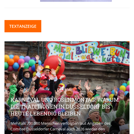
TEXTANZEIGE
SENMONTAG: WARUM
 DÜSSELDORF BIS
BEAUTY-INNOVATIONEN
EIBEN
AKTUELL PRÄGEN
folgten laut Angaben des
 auch 2026 wieder den
Die Beauty-Branche entwickelt sich