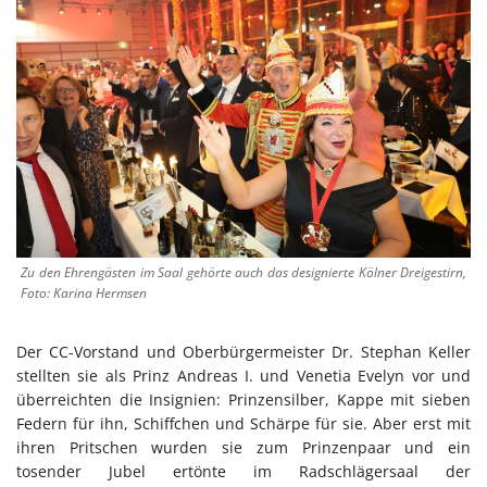
Zu den Ehrengästen im Saal gehörte auch das designierte Kölner Dreigestirn,
Foto: Karina Hermsen
Der CC-Vorstand und Oberbürgermeister Dr. Stephan Keller
stellten sie als Prinz Andreas I. und Venetia Evelyn vor und
überreichten die Insignien: Prinzensilber, Kappe mit sieben
Federn für ihn, Schiffchen und Schärpe für sie. Aber erst mit
ihren Pritschen wurden sie zum Prinzenpaar und ein
tosender Jubel ertönte im Radschlägersaal der