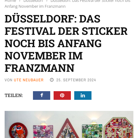
Home
›
Düsseldorf
›
Düsseldorf: Das Festival der Sticker noch bis
Anfang November im Franzmann
DÜSSELDORF: DAS
FESTIVAL DER STICKER
NOCH BIS ANFANG
NOVEMBER IM
FRANZMANN
VON
UTE NEUBAUER
25. SEPTEMBER 2024
TEILEN: