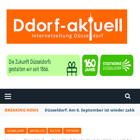
ZEITUNG DÜSSELDORF
BREAKING NEWS
Düsseldorf Kalkum: Bei Sondierungsarbeiten P
DÜSSELDORF
AKTUELLES
KULTUR
TOP NEWS