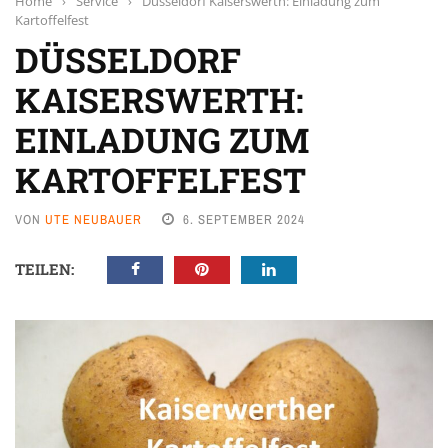
Home
›
Service
›
Düsseldorf Kaiserswerth: Einladung zum
Kartoffelfest
DÜSSELDORF
KAISERSWERTH:
EINLADUNG ZUM
KARTOFFELFEST
VON
UTE NEUBAUER
6. SEPTEMBER 2024
TEILEN: