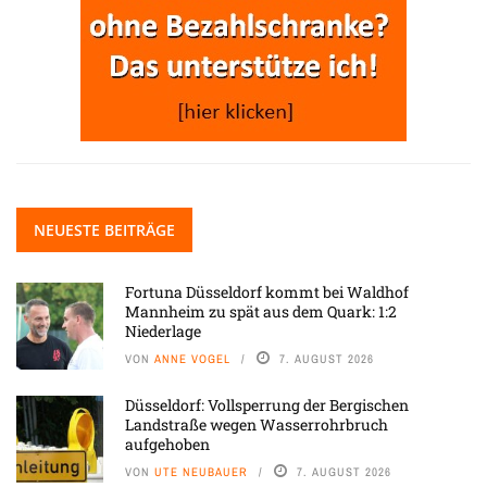
NEUESTE BEITRÄGE
Fortuna Düsseldorf kommt bei Waldhof
Mannheim zu spät aus dem Quark: 1:2
Niederlage
VON
ANNE VOGEL
7. AUGUST 2026
Düsseldorf: Vollsperrung der Bergischen
Landstraße wegen Wasserrohrbruch
aufgehoben
VON
UTE NEUBAUER
7. AUGUST 2026