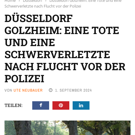
Home
›
Düsseldorf
›
Düsseldorf Golzheim: Eine Tote und eine
Schwerverletzte nach Flucht vor der Polizei
DÜSSELDORF
GOLZHEIM: EINE TOTE
UND EINE
SCHWERVERLETZTE
NACH FLUCHT VOR DER
POLIZEI
VON
UTE NEUBAUER
1. SEPTEMBER 2024
TEILEN: