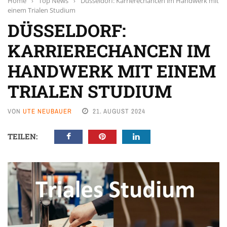
Home
›
Top News
›
Düsseldorf: Karrierechancen im Handwerk mit
einem Trialen Studium
DÜSSELDORF:
KARRIERECHANCEN IM
HANDWERK MIT EINEM
TRIALEN STUDIUM
VON
UTE NEUBAUER
21. AUGUST 2024
TEILEN: