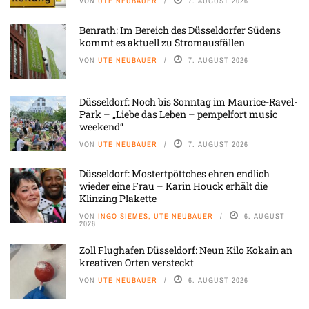
VON
UTE NEUBAUER
7. AUGUST 2026
Benrath: Im Bereich des Düsseldorfer Südens
kommt es aktuell zu Stromausfällen
VON
UTE NEUBAUER
7. AUGUST 2026
Düsseldorf: Noch bis Sonntag im Maurice-Ravel-
Park – „Liebe das Leben – pempelfort music
weekend“
VON
UTE NEUBAUER
7. AUGUST 2026
Düsseldorf: Mostertpöttches ehren endlich
wieder eine Frau – Karin Houck erhält die
Klinzing Plakette
VON
INGO SIEMES, UTE NEUBAUER
6. AUGUST
2026
Zoll Flughafen Düsseldorf: Neun Kilo Kokain an
kreativen Orten versteckt
VON
UTE NEUBAUER
6. AUGUST 2026