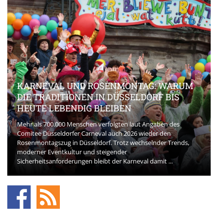
KARNEVAL UND ROSENMONTAG: WARUM
DIE TRADITIONEN IN DÜSSELDORF BIS
HEUTE LEBENDIG BLEIBEN
Mehr als 700.000 Menschen verfolgten laut Angaben des
Comitee Düsseldorfer Carneval auch 2026 wieder den
Rosenmontagszug in Düsseldorf. Trotz wechselnder Trends,
moderner Eventkultur und steigender
Sicherheitsanforderungen bleibt der Karneval damit ...