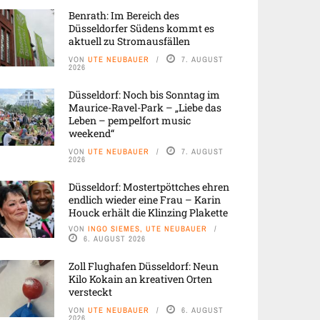
Benrath: Im Bereich des
Düsseldorfer Südens kommt es
aktuell zu Stromausfällen
VON
UTE NEUBAUER
7. AUGUST
2026
Düsseldorf: Noch bis Sonntag im
Maurice-Ravel-Park – „Liebe das
Leben – pempelfort music
weekend“
VON
UTE NEUBAUER
7. AUGUST
2026
Düsseldorf: Mostertpöttches ehren
endlich wieder eine Frau – Karin
Houck erhält die Klinzing Plakette
VON
INGO SIEMES, UTE NEUBAUER
6. AUGUST 2026
Zoll Flughafen Düsseldorf: Neun
Kilo Kokain an kreativen Orten
versteckt
VON
UTE NEUBAUER
6. AUGUST
2026