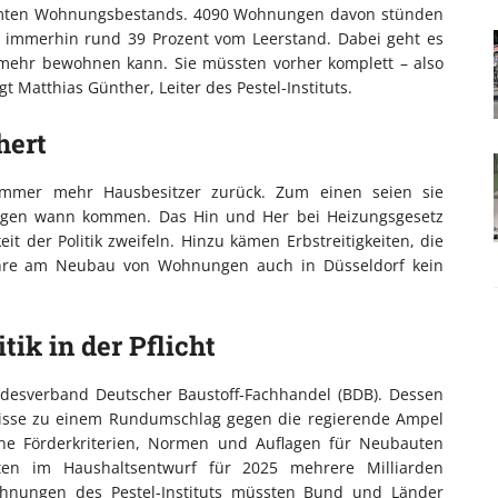
esamten Wohnungsbestands. 4090 Wohnungen davon stünden
nd immerhin rund 39 Prozent vom Leerstand. Dabei geht es
 mehr bewohnen kann. Sie müssten vorher komplett – also
 Matthias Günther, Leiter des Pestel-Instituts.
hert
immer mehr Hausbesitzer zurück. Zum einen seien sie
flagen wann kommen. Das Hin und Her bei Heizungsgesetz
it der Politik zweifeln. Hinzu kämen Erbstreitigkeiten, die
hre am Neubau von Wohnungen auch in Düsseldorf kein
ik in der Pflicht
undesverband Deutscher Baustoff-Fachhandel (BDB). Dessen
bnisse zu einem Rundumschlag gegen die regierende Ampel
ne Förderkriterien, Normen und Auflagen für Neubauten
en im Haushaltsentwurf für 2025 mehrere Milliarden
nungen des Pestel-Instituts müssten Bund und Länder