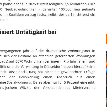
 plane aber für 2025 zurzeit lediglich 3,5 Milliarden Euro
.000 Neubauwohnungen – darunter 100.000 neu gebaute
m Koalitionsvertrag festschreibt, der darf nicht erst ein
den.“
siert Untätigkeit bei
m vergangenen Jahr auf die dramatische Wohnungsnot in
rd sich der Bestand an öffentlich geförderten Wohnungen
aus) auf 6670 Wohnungen verringern. Pro Jahr fallen rund
itik und die Verwaltung in Düsseldorf haben hierauf keine
adt Düsseldorf (HKW) hat nicht die gewünschten Erfolge
zent der Bevölkerung einen Anspruch auf einen
ne Sozialwohnung. Da es aber nur für 5 Prozent eine gibt,
INDUSTRIELLER CHIC: WIE
ns-Jochem Witzke, der Vorsitzende des Mietervereins
KUNSTSTOFFFENSTER DEN
LOFT-STIL IN IHREM
EINFAMILIENHAUS