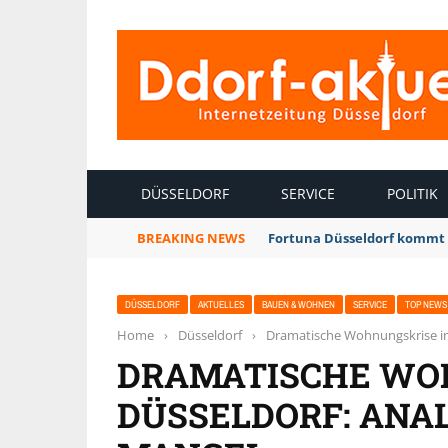
INTERNETZEITUNG DÜSSELDORF
DÜSSELDORF
SERVICE
POLITIK
BREAKING NEWS
Fortuna Düsseldorf kommt 
DÜSSELDORF
AKTUELLES
BAUEN & WOHNEN
SERVICE
TOP NEWS
Home
›
Düsseldorf
›
Dramatische Wohnungskrise in
DRAMATISCHE WO
DÜSSELDORF: ANA