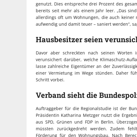
genutzt. Dies entspreche drei Prozent des g
bereits seit mehr als einem Jahr leer. „Das si
allerdings oft um Wohnungen, die auch keiner
aufwendig und damit teuer – saniert werden“, sagt
Hausbesitzer seien verunsic
Davor aber schreckten nach seinen Worten 
verunsichert darüber, welche Klimaschutz-Au
lasse zahlreiche Eigentümer an der Zuverlässigke
einer Vermietung im Wege stünden. Daher fü
Schritt vorbei.
Verband sieht die Bundespolit
Auftraggeber für die Regionalstudie ist der B
Präsidentin Katharina Metzger nutzt die Erge
aus SPD, Grünen und FDP in Berlin. Überzoge
müssten zurückgedreht werden. Zudem fehlt
Förderung für den Wohnungsbau. Nach Berech