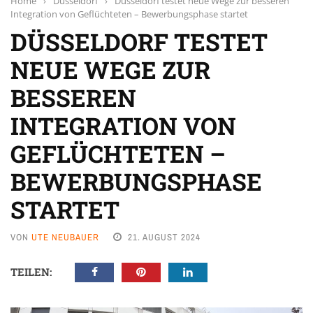
Home
›
Düsseldorf
›
Düsseldorf testet neue Wege zur besseren
Integration von Geflüchteten – Bewerbungsphase startet
DÜSSELDORF TESTET
NEUE WEGE ZUR
BESSEREN
INTEGRATION VON
GEFLÜCHTETEN –
BEWERBUNGSPHASE
STARTET
VON
UTE NEUBAUER
21. AUGUST 2024
TEILEN: