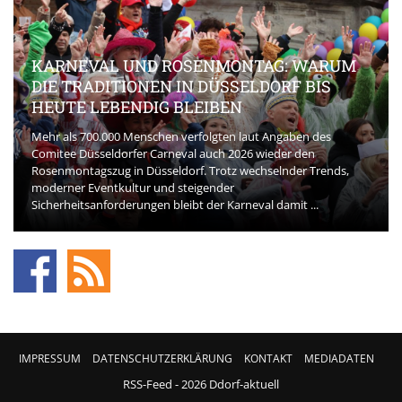
KARNEVAL UND ROSENMONTAG: WARUM
DIE TRADITIONEN IN DÜSSELDORF BIS
HEUTE LEBENDIG BLEIBEN
Mehr als 700.000 Menschen verfolgten laut Angaben des
Comitee Düsseldorfer Carneval auch 2026 wieder den
Rosenmontagszug in Düsseldorf. Trotz wechselnder Trends,
moderner Eventkultur und steigender
Sicherheitsanforderungen bleibt der Karneval damit ...
IMPRESSUM
DATENSCHUTZERKLÄRUNG
KONTAKT
MEDIADATEN
RSS-Feed
- 2026 Ddorf-aktuell