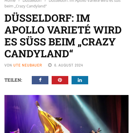
Home
›
Düsseldorf
›
Düsseldorf: Im Apollo Varieté wird es süß
beim „Crazy Candyland“
DÜSSELDORF: IM
APOLLO VARIETÉ WIRD
ES SÜSS BEIM „CRAZY C
ANDYLAND“
VON
UTE NEUBAUER
6. AUGUST 2024
TEILEN: