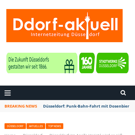
ZEITUNG DÜSSELDORF
BREAKING NEWS
Düsseldorf: Rheinbahn testet Technik zur Kon
DÜSSELDORF
AKTUELLES
TOP NEWS