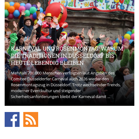
KARNEVAL UND ROSENMONTAG: WARUM
DIE TRADITIONEN IN DÜSSELDORF BIS
HEUTE LEBENDIG BLEIBEN
Mehr als 700.000 Menschen verfolgten laut Angaben des
Comitee Düsseldorfer Carneval auch 2026 wieder den
Rosenmontagszug in Düsseldorf. Trotz wechselnder Trends,
moderner Eventkultur und steigender
Sicherheitsanforderungen bleibt der Karneval damit ...