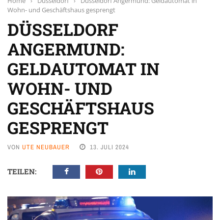
Home
›
Düsseldorf
›
Düsseldorf Angermund: Geldautomat in
Wohn- und Geschäftshaus gesprengt
DÜSSELDORF
ANGERMUND:
GELDAUTOMAT IN
WOHN- UND
GESCHÄFTSHAUS
GESPRENGT
VON
UTE NEUBAUER
13. JULI 2024
TEILEN: