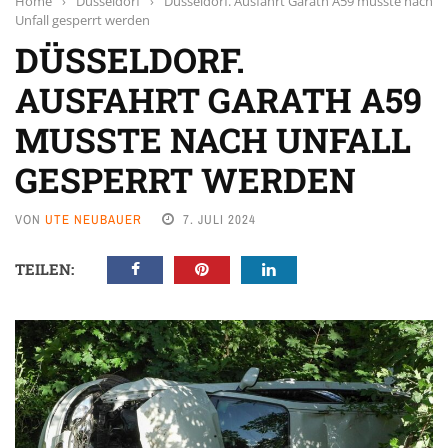
Home
›
Düsseldorf
›
Düsseldorf. Ausfahrt Garath A59 musste nach
Unfall gesperrt werden
DÜSSELDORF.
AUSFAHRT GARATH A59
MUSSTE NACH UNFALL
GESPERRT WERDEN
VON
UTE NEUBAUER
7. JULI 2024
TEILEN: