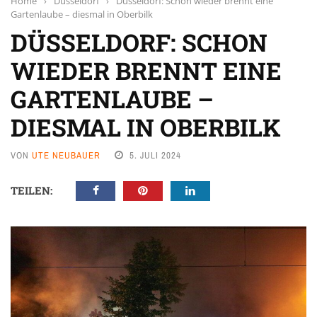
Home
›
Düsseldorf
›
Düsseldorf: Schon wieder brennt eine
Gartenlaube – diesmal in Oberbilk
DÜSSELDORF: SCHON
WIEDER BRENNT EINE
GARTENLAUBE –
DIESMAL IN OBERBILK
VON
UTE NEUBAUER
5. JULI 2024
TEILEN: