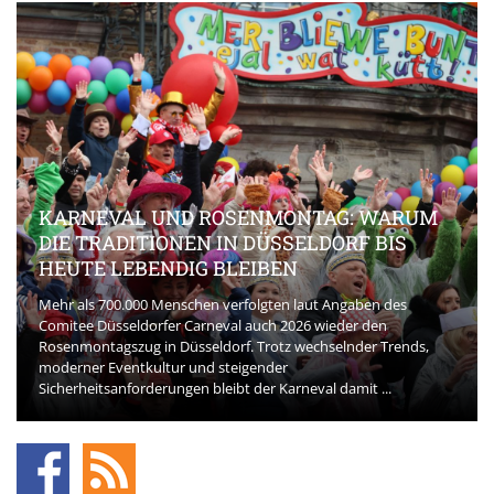
KARNEVAL UND ROSENMONTAG: WARUM
DIE TRADITIONEN IN DÜSSELDORF BIS
HEUTE LEBENDIG BLEIBEN
Mehr als 700.000 Menschen verfolgten laut Angaben des
Comitee Düsseldorfer Carneval auch 2026 wieder den
Rosenmontagszug in Düsseldorf. Trotz wechselnder Trends,
moderner Eventkultur und steigender
Sicherheitsanforderungen bleibt der Karneval damit ...