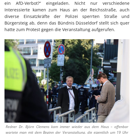
ein AfD-Verbot?“ eingeladen. Nicht nur verschiedene
Interessierte kamen zum Haus an der Reichsstraße, auch
diverse Einsatzkräfte der Polizei sperrten Straße und
Bürgersteig ab, denn das Bündnis Düsseldorf stellt sich quer
hatte zum Protest gegen die Veranstaltung aufgerufen.
Redner Dr. Björn Clemens kam immer wieder aus dem Haus – offenbar
wartete man mit dem Beginn der Veranstaltung, die eigentlich um 19 Uhr