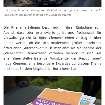
Die Polizei hatte den Zugang zum Verbindungshaus gesichert, was aber auch
den Gästen der Burschenschaft den Zutritt erschwerte
Die Rhenania-Salingia beschrieb in ihrer Einladung zum
Abend, dass „der promovierte Jurist und Fachanwalt für
Verwaltungsrecht Dr. Björn Clemens“ einen Vortrag darüber
halten werde „ob die sich mittlerweile großer Beliebtheit
erfreuende „Alternative für Deutschland“ als Maßnahme der
„Wehrhaften Demokratie“ verboten werden müsse“. Als
ehemaliger stellvertretender Vorsitzender der „Republikaner“
habe Clemens eine besondere Expertise zu diesem Thema
und ist außerdem Mitglied der Burschenschaft.