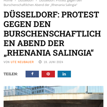
Home
›
Düsseldorf
›
Düsseldorf: Protest gegen den
Burschenschaftlichen Abend der „Rhenania Salingia“
DÜSSELDORF: PROTEST
GEGEN DEN
BURSCHENSCHAFTLICH
EN ABEND DER
„RHENANIA SALINGIA“
VON
UTE NEUBAUER
19. JUNI 2024
TEILEN: