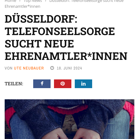
Home
›
Top News
›
Düsseldorf: Telefonseelsorge sucht neue
Ehrenamtler*innen
DÜSSELDORF:
TELEFONSEELSORGE
SUCHT NEUE
EHRENAMTLER*INNEN
VON
UTE NEUBAUER
18. JUNI 2024
TEILEN: