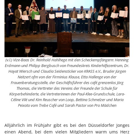
(v.l.) Vize-Baas Dr. Reinhold Hahlhege mit den Scheckempfängern: Henning
Erdmann und Philipp Bergbusch von Freundeskreis Kinderhilfezentrum, Dr.
Hayat Wiersch und Claudia Seidensticker von KRASS e.V., Bruder Jürgen
Neitzert ofm von der Firminius Klause, Etta Hallenge von der
Frauenberatungsstelle, der Geschäftsführer des café grenzenlos Jörg
Thomas, die Verttreter des Vereins der Freunde der Schule für
Körperbehinderte, die Vertreterinnen der Paul-Klee-Grundschule, Lara-
Céline Vilé und Kim Reuscher von Loop, Bettina Schmelzer und Maria
Peixoto vom Trebe Café und Sarah Pastor von Pro Mädchen
Alljährlich im Frühjahr gibt es bei den Düsseldorfer Jonges
einen Abend, bei dem vielen Mitgliedern warm ums Herz