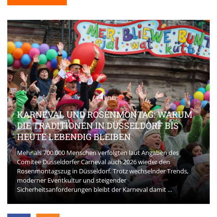
KARNEVAL UND ROSENMONTAG: WARUM
DIE TRADITIONEN IN DÜSSELDORF BIS
HEUTE LEBENDIG BLEIBEN
Mehr als 700.000 Menschen verfolgten laut Angaben des
Comitee Düsseldorfer Carneval auch 2026 wieder den
Rosenmontagszug in Düsseldorf. Trotz wechselnder Trends,
moderner Eventkultur und steigender
Sicherheitsanforderungen bleibt der Karneval damit ...