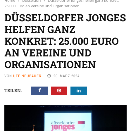
Home
›
Düsseldorf
›
Düsseldorfer Jonges helfen ganz konkret:
25.000 Euro an Vereine und Organisationen
DÜSSELDORFER JONGES
HELFEN GANZ
KONKRET: 25.000 EURO
AN VEREINE UND
ORGANISATIONEN
VON
UTE NEUBAUER
20. MÄRZ 2024
TEILEN: