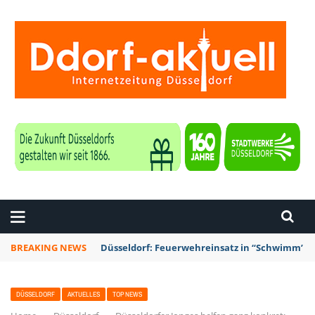
ZEITUNG DÜSSELDORF
BREAKING NEWS
Düsseldorf: Punk-Bahn-Fahrt mit Dosenbier u
DÜSSELDORF
AKTUELLES
TOP NEWS