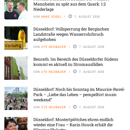
Mannheim zu spät aus dem Quark: 1:2
Niederlage
VON
ANNE VOGEL
7. AUGUST 2026
Düsseldorf: Vollsperrung der Bergischen
Landstraße wegen Wasserrohrbruch
aufgehoben
VON
UTE NEUBAUER
7. AUGUST 2026
Benrath: Im Bereich des Düsseldorfer Südens
kommt es aktuell zu Stromausfällen
VON
UTE NEUBAUER
7. AUGUST 2026
Düsseldorf: Noch bis Sonntag im Maurice-Ravel-
Park – „Liebe das Leben – pempelfort music
weekend“
VON
UTE NEUBAUER
7. AUGUST 2026
Düsseldorf: Mostertpöttches ehren endlich
wieder eine Frau – Karin Houck erhält die
Klinzing Plakette