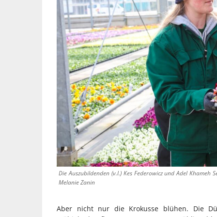
Die Auszubildenden (v.l.) Kes Federowicz und Adel Khameh Sei
Melanie Zanin
Aber nicht nur die Krokusse blühen. Die Düs