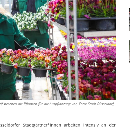
f bereiten die Pflanzen für die Auspflanzung vor, Foto: Stadt Düsseldorf,
seldorfer Stadtgärtner*innen arbeiten intensiv an der