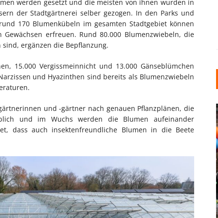
lumen werden gesetzt und die meisten von ihnen wurden in
rn der Stadtgärtnerei selber gezogen. In den Parks und
 rund 170 Blumenkübeln im gesamten Stadtgebiet können
 Gewächsen erfreuen. Rund 80.000 Blumenzwiebeln, die
 sind, ergänzen die Bepflanzung.
hen, 15.000 Vergissmeinnicht und 13.000 Gänseblümchen
Narzissen und Hyazinthen sind bereits als Blumenzwiebeln
eraturen.
tgärtnerinnen und -gärtner nach genauen Pflanzplänen, die
rblich und im Wuchs werden die Blumen aufeinander
t, dass auch insektenfreundliche Blumen in die Beete
INDUSTRIELLER CHIC: WIE
KUNSTSTOFFFENSTER DEN
LOFT-STIL IN IHREM
EINFAMILIENHAUS