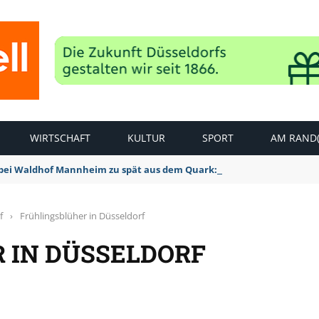
WIRTSCHAFT
KULTUR
SPORT
AM RAND(
bei Waldhof Mannheim zu spät aus dem Quark: 1:2 Niederlage
f
›
Frühlingsblüher in Düsseldorf
 IN DÜSSELDORF