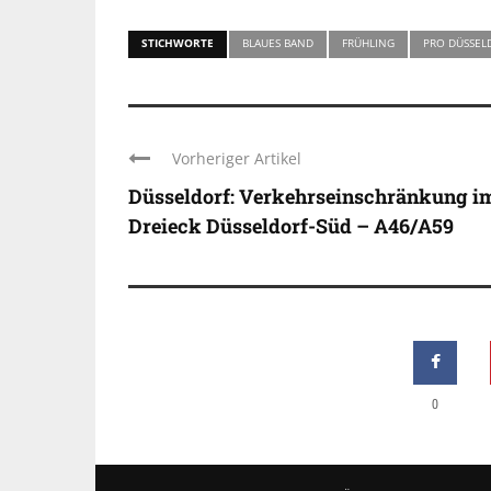
STICHWORTE
BLAUES BAND
FRÜHLING
PRO DÜSSEL
Vorheriger Artikel
Düsseldorf: Verkehrseinschränkung i
Dreieck Düsseldorf-Süd – A46/A59
0