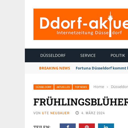
INTERNETZEITUNG DÜSSELDORF
DÜSSELDORF
SERVICE
POLITIK
BREAKING NEWS
Fortuna Düsseldorf kommt 
Home
›
Düsseldor
DÜSSELDORF
AKTUELLES
TOP NEWS
FRÜHLINGSBLÜHER
VON
UTE NEUBAUER
4. MÄRZ 2024
TEILEN: