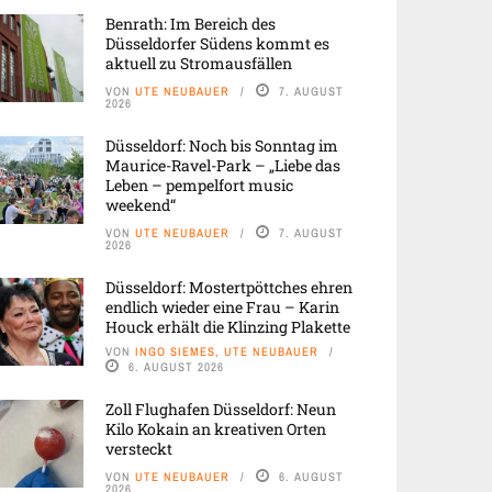
Benrath: Im Bereich des
Düsseldorfer Südens kommt es
aktuell zu Stromausfällen
VON
UTE NEUBAUER
7. AUGUST
2026
Düsseldorf: Noch bis Sonntag im
Maurice-Ravel-Park – „Liebe das
Leben – pempelfort music
weekend“
VON
UTE NEUBAUER
7. AUGUST
2026
Düsseldorf: Mostertpöttches ehren
endlich wieder eine Frau – Karin
Houck erhält die Klinzing Plakette
VON
INGO SIEMES, UTE NEUBAUER
6. AUGUST 2026
Zoll Flughafen Düsseldorf: Neun
Kilo Kokain an kreativen Orten
versteckt
VON
UTE NEUBAUER
6. AUGUST
2026