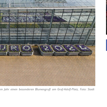
UNTERSTÜTZEN
Die Inspiration des industriellen Chics sind die
Werkshallen des Industriezeitalters. Die Basis für
diesen Stil sind große Räume, schlicht gehalten
mit rustikalen Elementen und großen
Fensterflächen. Wie so vieles wurde ...
m Jahr einen besonderen Blumengruß am Graf-Adolf-Platz, Foto: Stadt