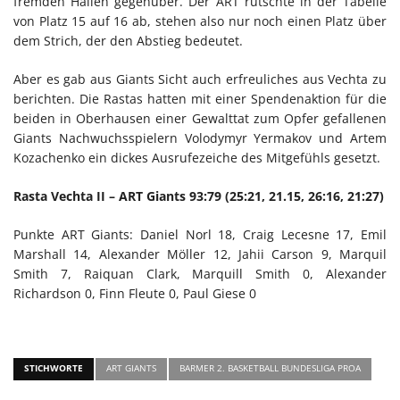
fremden Hallen gegenüber. Der ART rutschte in der Tabelle
von Platz 15 auf 16 ab, stehen also nur noch einen Platz über
dem Strich, der den Abstieg bedeutet.
Aber es gab aus Giants Sicht auch erfreuliches aus Vechta zu
berichten. Die Rastas hatten mit einer Spendenaktion für die
beiden in Oberhausen einer Gewalttat zum Opfer gefallenen
Giants Nachwuchsspielern Volodymyr Yermakov und Artem
Kozachenko ein dickes Ausrufezeiche des Mitgefühls gesetzt.
Rasta Vechta II – ART Giants 93:79 (25:21, 21.15, 26:16, 21:27)
Punkte ART Giants: Daniel Norl 18, Craig Lecesne 17, Emil
Marshall 14, Alexander Möller 12, Jahii Carson 9, Marquil
Smith 7, Raiquan Clark, Marquill Smith 0, Alexander
Richardson 0, Finn Fleute 0, Paul Giese 0
STICHWORTE
ART GIANTS
BARMER 2. BASKETBALL BUNDESLIGA PROA