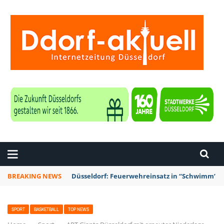
ZEITUNG DÜSSELDORF
BREAKING NEWS
Düsseldorf: Feuerwehreinsatz in “Schwimm’ in 
SPORT
BASKETBALL
TOP NEWS