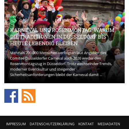
KARNEVAL UND ROSENMONTAG: WARUM
DIE TRADITIONEN IN DÜSSELDORF BIS
HEUTE LEBENDIG BLEIBEN
Mehr als 700.000 Menschen verfolgten laut Angaben des
Comitee Düsseldorfer Carneval auch 2026 wieder den
Rosenmontagszug in Düsseldorf. Trotz wechselnder Trends,
moderner Eventkultur und steigender
Sicherheitsanforderungen bleibt der Karneval damit ...
IMPRESSUM
DATENSCHUTZERKLÄRUNG
KONTAKT
MEDIADATEN