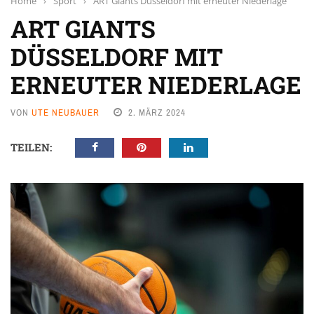
Home
›
Sport
›
ART Giants Düsseldorf mit erneuter Niederlage
ART GIANTS
DÜSSELDORF MIT
ERNEUTER NIEDERLAGE
VON
UTE NEUBAUER
2. MÄRZ 2024
TEILEN: