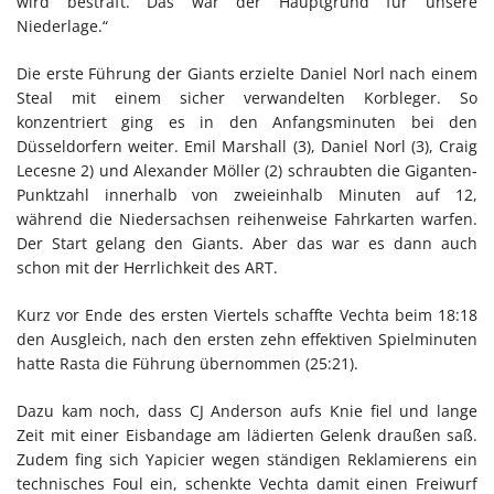
wird bestraft. Das war der Hauptgrund für unsere
Niederlage.“
Die erste Führung der Giants erzielte Daniel Norl nach einem
Steal mit einem sicher verwandelten Korbleger. So
konzentriert ging es in den Anfangsminuten bei den
Düsseldorfern weiter. Emil Marshall (3), Daniel Norl (3), Craig
Lecesne 2) und Alexander Möller (2) schraubten die Giganten-
Punktzahl innerhalb von zweieinhalb Minuten auf 12,
während die Niedersachsen reihenweise Fahrkarten warfen.
Der Start gelang den Giants. Aber das war es dann auch
schon mit der Herrlichkeit des ART.
Kurz vor Ende des ersten Viertels schaffte Vechta beim 18:18
den Ausgleich, nach den ersten zehn effektiven Spielminuten
hatte Rasta die Führung übernommen (25:21).
Dazu kam noch, dass CJ Anderson aufs Knie fiel und lange
Zeit mit einer Eisbandage am lädierten Gelenk draußen saß.
Zudem fing sich Yapicier wegen ständigen Reklamierens ein
technisches Foul ein, schenkte Vechta damit einen Freiwurf