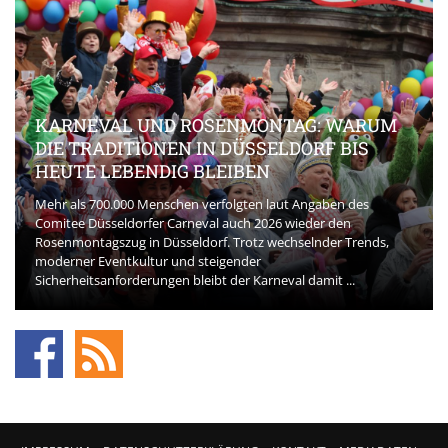
KARNEVAL UND ROSENMONTAG: WARUM
DIE TRADITIONEN IN DÜSSELDORF BIS
HEUTE LEBENDIG BLEIBEN
Mehr als 700.000 Menschen verfolgten laut Angaben des
Comitee Düsseldorfer Carneval auch 2026 wieder den
Rosenmontagszug in Düsseldorf. Trotz wechselnder Trends,
moderner Eventkultur und steigender
Sicherheitsanforderungen bleibt der Karneval damit ...