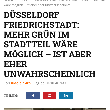
Home
›
Politik
›
Düsseldorf Friedrichstadt: Mehr Grün im Stadtteil
wäre möglich – ist aber eher unwahrscheinlich
DÜSSELDORF
FRIEDRICHSTADT:
MEHR GRÜN IM
STADTTEIL WÄRE
MÖGLICH – IST ABER
EHER
UNWAHRSCHEINLICH
VON
INGO SIEMES
30. JANUAR 2024
TEILEN: