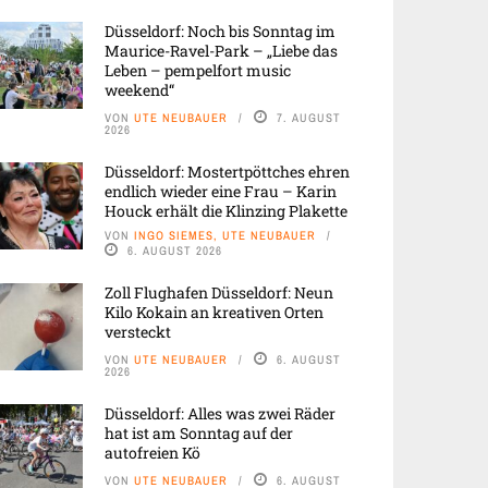
Düsseldorf: Noch bis Sonntag im
Maurice-Ravel-Park – „Liebe das
Leben – pempelfort music
weekend“
VON
UTE NEUBAUER
7. AUGUST
2026
Düsseldorf: Mostertpöttches ehren
endlich wieder eine Frau – Karin
Houck erhält die Klinzing Plakette
VON
INGO SIEMES, UTE NEUBAUER
6. AUGUST 2026
Zoll Flughafen Düsseldorf: Neun
Kilo Kokain an kreativen Orten
versteckt
VON
UTE NEUBAUER
6. AUGUST
2026
Düsseldorf: Alles was zwei Räder
hat ist am Sonntag auf der
autofreien Kö
VON
UTE NEUBAUER
6. AUGUST