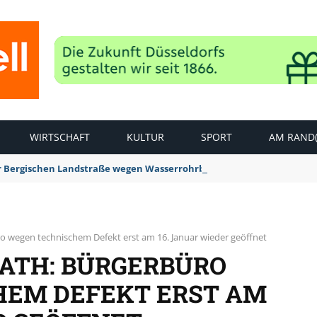
WIRTSCHAFT
KULTUR
SPORT
AM RAND(
der Bergischen Landstraße wegen Wasserrohrbruch aufgehoben
o wegen technischem Defekt erst am 16. Januar wieder geöffnet
ATH: BÜRGERBÜRO
HEM DEFEKT ERST AM