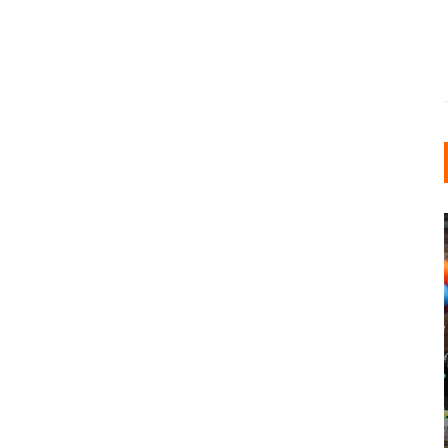
INDUSTRIELLER CHIC: WIE
KUNSTSTOFFFENSTER DEN
LOFT-STIL IN IHREM
EINFAMILIENHAUS