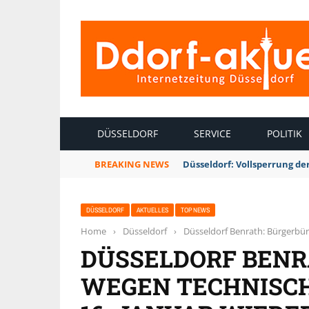
INTERNETZEITUNG DÜSSELDORF
DÜSSELDORF
SERVICE
POLITIK
BREAKING NEWS
Düsseldorf: Vollsperrung 
DÜSSELDORF
AKTUELLES
TOP NEWS
Home
›
Düsseldorf
›
Düsseldorf Benrath: Bürgerbür
DÜSSELDORF BENR
WEGEN TECHNISC