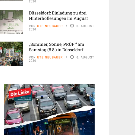
2026
Düsseldorf: Einladung zu drei
Hinterhoflesungen im August
VON
UTE NEUBAUER
6. AUGUST
2026
„Sommer, Sonne, PRÜF!“ am
Samstag (8.8.) in Düsseldorf
VON
UTE NEUBAUER
6. AUGUST
2026