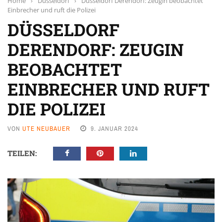
Home
›
Düsseldorf
›
Düsseldorf Derendorf: Zeugin beobachtet
Einbrecher und ruft die Polizei
DÜSSELDORF
DERENDORF: ZEUGIN
BEOBACHTET
EINBRECHER UND RUFT
DIE POLIZEI
VON
UTE NEUBAUER
9. JANUAR 2024
TEILEN: