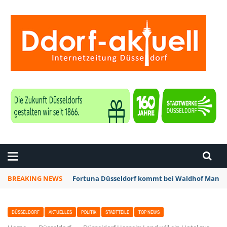
ZEITUNG DÜSSELDORF
BREAKING NEWS
Fortuna Düsseldorf kommt bei Waldhof Mannhe
DÜSSELDORF
AKTUELLES
POLITIK
STADTTEILE
TOP NEWS