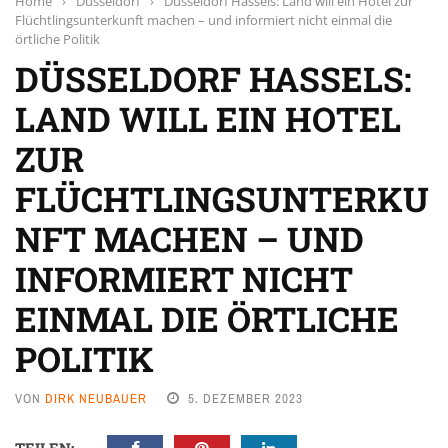
Home
›
Düsseldorf
›
Düsseldorf Hassels: Land will ein Hotel zur
Flüchtlingsunterkunft machen – und informiert nicht einmal die
örtliche Politik
DÜSSELDORF HASSELS:
LAND WILL EIN HOTEL
ZUR
FLÜCHTLINGSUNTERKU
NFT MACHEN – UND
INFORMIERT NICHT
EINMAL DIE ÖRTLICHE
POLITIK
VON
DIRK NEUBAUER
5. DEZEMBER 2023