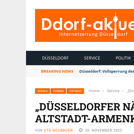
INTERNETZEITUNG DÜSSELDORF
DÜSSELDORF
SERVICE
POLITIK
BREAKING NEWS
Düsseldorf: Vollsperrung 
Home
›
Service
›
„Düs
SERVICE
TERMINE
TOP NEWS
„DÜSSELDORFER NÄ
ALTSTADT-ARMENK
VON
UTE NEUBAUER
30. NOVEMBER 2023