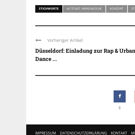
STICHWORTE
ALTSTADT ARMENKÜCHE
KONZERT
S
Vorheriger Artikel
Düsseldorf: Einladung zur Rap & Urba
Dance ...
0
IMPRESSUM
DATENSCHUTZERKLÄRUNG
KONTAKT
M