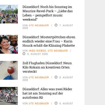
Düsseldorf: Noch bis Sonntag im
Maurice-Ravel-Park – „Liebe das
Leben – pempelfort music
weekend“
VON
UTE NEUBAUER
7. AUGUST
2026
Düsseldorf: Mostertpöttches ehren
endlich wieder eine Frau – Karin
Houck erhält die Klinzing Plakette
VON
INGO SIEMES, UTE NEUBAUER
6. AUGUST 2026
Zoll Flughafen Düsseldorf: Neun
Kilo Kokain an kreativen Orten
versteckt
VON
UTE NEUBAUER
6. AUGUST
2026
Düsseldorf: Alles was zwei Räder
hat ist am Sonntag auf der
autofreien Kö
VON
UTE NEUBAUER
6. AUGUST