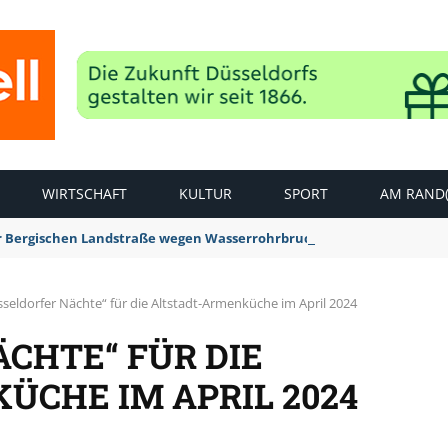
WIRTSCHAFT
KULTUR
SPORT
AM RAND(
der Bergischen Landstraße wegen Wasserrohrbruch aufgehoben
seldorfer Nächte“ für die Altstadt-Armenküche im April 2024
CHTE“ FÜR DIE
ÜCHE IM APRIL 2024