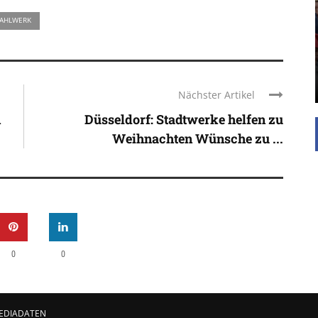
UNTERSTÜTZEN
TAHLWERK
Die Inspiration des industriellen Chics sind die
Werkshallen des Industriezeitalters. Die Basis für
diesen Stil sind große Räume, schlicht gehalten
mit rustikalen Elementen und großen
Fensterflächen. Wie so vieles wurde ...
Nächster Artikel
n
Düsseldorf: Stadtwerke helfen zu
Weihnachten Wünsche zu ...
0
0
EDIADATEN