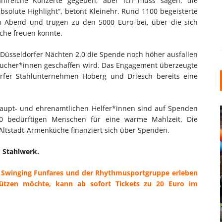
hlreiche Konzerte gegeben, aber ich muss sagen, die
solute Highlight“, betont Kleinehr. Rund 1100 begeisterte
n Abend und trugen zu den 5000 Euro bei, über die sich
üche freuen konnte.
n Düsseldorfer Nächten 2.0 die Spende noch höher ausfallen
Besucher*innen geschaffen wird. Das Engagement überzeugte
orfer Stahlunternehmen Hoberg und Driesch bereits eine
 haupt- und ehrenamtlichen Helfer*innen sind auf Spenden
0 bedürftigen Menschen für eine warme Mahlzeit. Die
 Altstadt-Armenküche finanziert sich über Spenden.
m Stahlwerk.
n Swinging Funfares und der Rhythmusportgruppe erleben
INDUSTRIELLER CHIC: WIE
ützen möchte, kann ab sofort Tickets zu 20 Euro im
KUNSTSTOFFFENSTER DEN
LOFT-STIL IN IHREM
EINFAMILIENHAUS