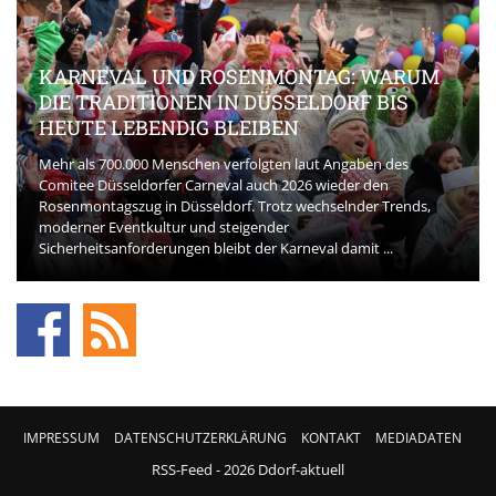
KARNEVAL UND ROSENMONTAG: WARUM
DIE TRADITIONEN IN DÜSSELDORF BIS
HEUTE LEBENDIG BLEIBEN
Mehr als 700.000 Menschen verfolgten laut Angaben des
Comitee Düsseldorfer Carneval auch 2026 wieder den
Rosenmontagszug in Düsseldorf. Trotz wechselnder Trends,
moderner Eventkultur und steigender
Sicherheitsanforderungen bleibt der Karneval damit ...
IMPRESSUM
DATENSCHUTZERKLÄRUNG
KONTAKT
MEDIADATEN
RSS-Feed
- 2026 Ddorf-aktuell