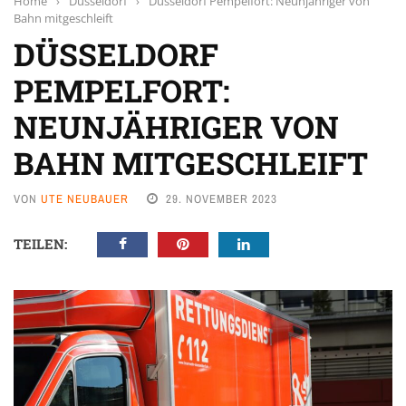
Home
›
Düsseldorf
›
Düsseldorf Pempelfort: Neunjähriger von
Bahn mitgeschleift
DÜSSELDORF
PEMPELFORT:
NEUNJÄHRIGER VON
BAHN MITGESCHLEIFT
VON
UTE NEUBAUER
29. NOVEMBER 2023
TEILEN: