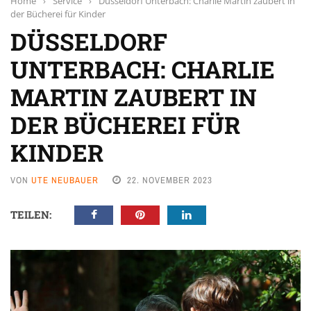
Home
›
Service
›
Düsseldorf Unterbach: Charlie Martin zaubert in
der Bücherei für Kinder
DÜSSELDORF
UNTERBACH: CHARLIE
MARTIN ZAUBERT IN
DER BÜCHEREI FÜR
KINDER
VON
UTE NEUBAUER
22. NOVEMBER 2023
TEILEN: