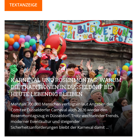
TEXTANZEIGE
KARNEVAL UND ROSENMONTAG: WARUM
DIE TRADITIONEN IN DÜSSELDORF BIS
HEUTE LEBENDIG BLEIBEN
Mehr als 700.000 Menschen verfolgten laut Angaben des
Comitee Düsseldorfer Carneval auch 2026 wieder den
Rosenmontagszug in Düsseldorf. Trotz wechselnder Trends,
moderner Eventkultur und steigender
Sicherheitsanforderungen bleibt der Karneval damit ...