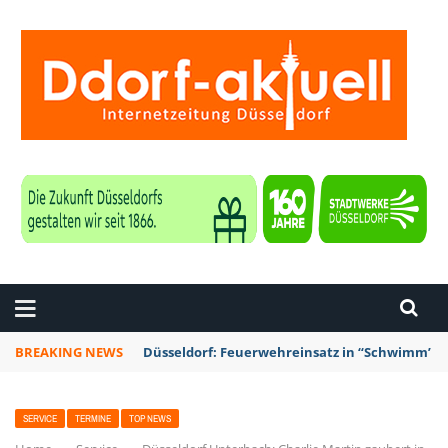
ZEITUNG DÜSSELDORF
BREAKING NEWS
Düsseldorf: Feuerwehreinsatz in “Schwimm’ in 
SERVICE
TERMINE
TOP NEWS