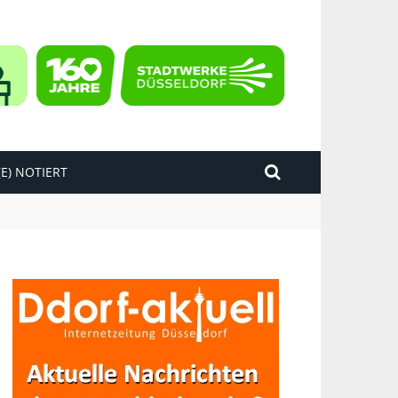
E) NOTIERT
kend“