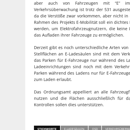
aber auch von Fahrzeugen mit “E” im 
Verkehrsüberwachung ist trotz der 531 ausgest
da die Verstöße zwar vorkommen, aber nicht i
Rahmen des Projekts E-Mobilität soll ein dichtes
werden, um Elektrofahrzeugnutzern, die keine
das Aufladen ihrer Fahrzeuge zu ermöglichen.
Derzeit gibt es noch unterschiedliche Arten von
Stellflächen an E-Ladesäulen sind mit dem Verk
das Parken für E-Fahrzeuge nur während des L
Ladeeinrichtungen sind noch mit dem Verkehrs
Parken während des Ladens nur für E-Fahrzeuge e
zum Laden erlaubt.
Das Ordnungsamt appelliert an alle Fahrzeug
nutzen und die Flächen ausschließlich für d
Kontrollen sollen dies unterstützen.
STICHWORTE
E-LADESÄULEN
OSD
VERKEHRSÜBERW