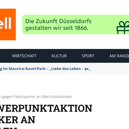
WIRTSCHAFT
KULTUR
SPORT
AM RAND(
ag im Maurice-Ravel-Park – „Liebe das Leben – pempelfort music wee
 gegen Falschparker an Elektroladesäulen
HWERPUNKTAKTION
KER AN