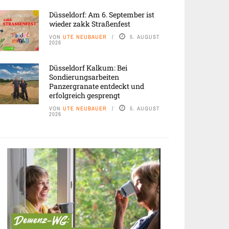
Düsseldorf: Am 6. September ist
wieder zakk Straßenfest
VON
UTE NEUBAUER
5. AUGUST
2026
Düsseldorf Kalkum: Bei
Sondierungsarbeiten
Panzergranate entdeckt und
erfolgreich gesprengt
VON
UTE NEUBAUER
5. AUGUST
2026