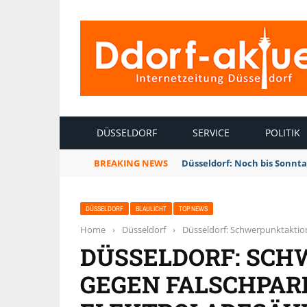
INTERNETZEITUNG DÜSSELDORF
DÜSSELDORF
SERVICE
POLITIK
BREAKING NEWS
Düsseldorf: Noch bis Sonnt
DÜSSELDORF
BLAULICHT
TOP NEWS
Home
›
Düsseldorf
›
Düsseldorf: Schwerpunktaktion
DÜSSELDORF: SC
GEGEN FALSCHPAR