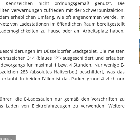
Kennzeichen nicht ordnungsgemäß genutzt. Die
ellten Verwarnungen zufrieden mit der Schwerpunktaktion,
n dem erheblichen Umfang, wie oft angenommen werde. Im
 Netz von Ladestationen im öffentlichen Raum bereitgestellt
 Lademöglichkeiten zu Hause oder am Arbeitsplatz haben,
 Beschilderungen im Düsseldorfer Stadtgebiet. Die meisten
ehrszeichen 314 (blaues “P”) ausgeschildert und erlauben
adevorgangs für maximal 1 bzw. 4 Stunden. Nur wenige E-
zeichen 283 (absolutes Haltverbot) beschildert, was das
rlaubt. In beiden Fällen ist das Parken grundsätzlich nur
führer, die E-Ladesäulen nur gemäß den Vorschriften zu
as Laden von Elektrofahrzeugen zu verwenden. Weitere
ACHUNG