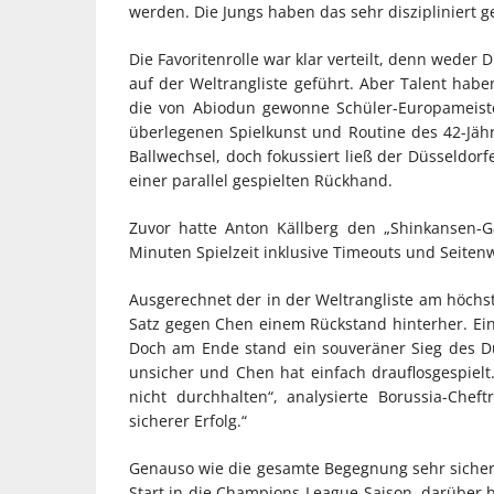
werden. Die Jungs haben das sehr diszipliniert g
Die Favoritenrolle war klar verteilt, denn wede
auf der Weltrangliste geführt. Aber Talent habe
die von Abiodun gewonne Schüler-Europameister
überlegenen Spielkunst und Routine des 42-Jähr
Ballwechsel, doch fokussiert ließ der Düsseldorf
einer parallel gespielten Rückhand.
Zuvor hatte Anton Källberg den „Shinkansen-G
Minuten Spielzeit inklusive Timeouts und Seite
Ausgerechnet der in der Weltrangliste am höchste
Satz gegen Chen einem Rückstand hinterher. Ei
Doch am Ende stand ein souveräner Sieg des Dü
unsicher und Chen hat einfach drauflosgespiel
nicht durchhalten“, analysierte Borussia-Ch
sicherer Erfolg.“
Genauso wie die gesamte Begegnung sehr sicher an
Start in die Champions League-Saison, darüber bi