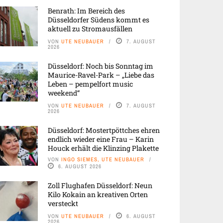
Benrath: Im Bereich des
Düsseldorfer Südens kommt es
aktuell zu Stromausfällen
VON
UTE NEUBAUER
7. AUGUST
2026
Düsseldorf: Noch bis Sonntag im
Maurice-Ravel-Park – „Liebe das
Leben – pempelfort music
weekend“
VON
UTE NEUBAUER
7. AUGUST
2026
Düsseldorf: Mostertpöttches ehren
endlich wieder eine Frau – Karin
Houck erhält die Klinzing Plakette
VON
INGO SIEMES, UTE NEUBAUER
6. AUGUST 2026
Zoll Flughafen Düsseldorf: Neun
Kilo Kokain an kreativen Orten
versteckt
VON
UTE NEUBAUER
6. AUGUST
2026