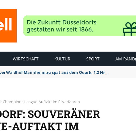
WIRTSCHAFT
KULTUR
SPORT
AM RAND(
bei Waldhof Mannheim zu spät aus dem Quark: 1:2 Niederlage
er Champions League-Auftakt im Eilverfahren
DORF: SOUVERÄNER
E-AUFTAKT IM