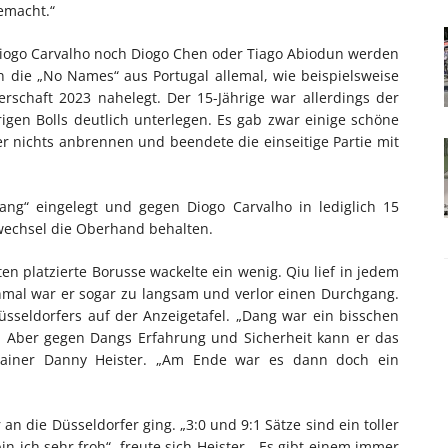
emacht.“
r Diogo Carvalho noch Diogo Chen oder Tiago Abiodun werden
n die „No Names“ aus Portugal allemal, wie beispielsweise
schaft 2023 nahelegt. Der 15-Jährige war allerdings der
igen Bolls deutlich unterlegen. Es gab zwar einige schöne
er nichts anbrennen und beendete die einseitige Partie mit
ang“ eingelegt und gegen Diogo Carvalho in lediglich 15
nwechsel die Oberhand behalten.
n platzierte Borusse wackelte ein wenig. Qiu lief in jedem
nmal war er sogar zu langsam und verlor einen Durchgang.
sseldorfers auf der Anzeigetafel. „Dang war ein bisschen
t. Aber gegen Dangs Erfahrung und Sicherheit kann er das
eftrainer Danny Heister. „Am Ende war es dann doch ein
 die Düsseldorfer ging. „3:0 und 9:1 Sätze sind ein toller
n ich sehr froh“, freute sich Heister. „Es gibt einem immer