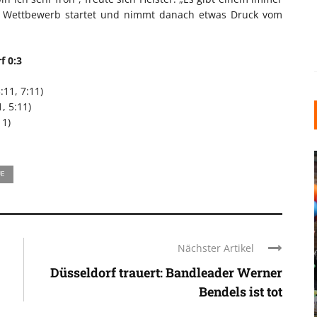
n Wettbewerb startet und nimmt danach etwas Druck vom
f 0:3
:11, 7:11)
, 5:11)
11)
UE
Nächster Artikel
INDUSTRIELLER CHIC: WIE
Düsseldorf trauert: Bandleader Werner
KUNSTSTOFFFENSTER DEN
LOFT-STIL IN IHREM
Bendels ist tot
EINFAMILIENHAUS