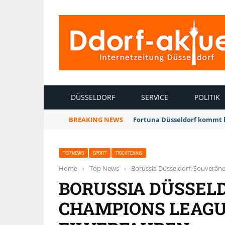
INTERNETZEITUNG DÜSSELDORF
DÜSSELDORF
SERVICE
POLITIK
BREAKING NEWS
Fortuna Düsseldorf kommt 
TOP NEWS
SPORT
TISCHTENNIS
Home
›
Top News
›
Borussia Düsseldorf: Souverän
BORUSSIA DÜSSEL
CHAMPIONS LEAGU