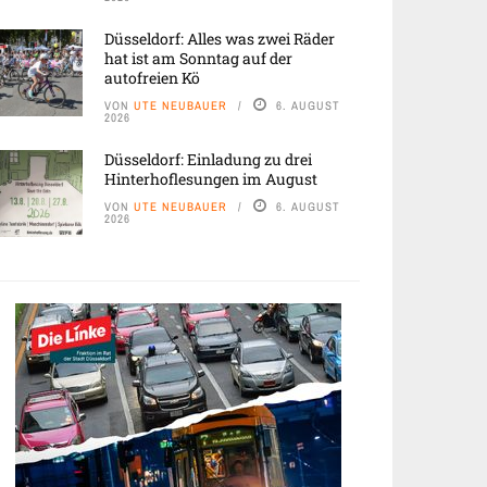
Düsseldorf: Alles was zwei Räder
hat ist am Sonntag auf der
autofreien Kö
VON
UTE NEUBAUER
6. AUGUST
2026
Düsseldorf: Einladung zu drei
Hinterhoflesungen im August
VON
UTE NEUBAUER
6. AUGUST
2026