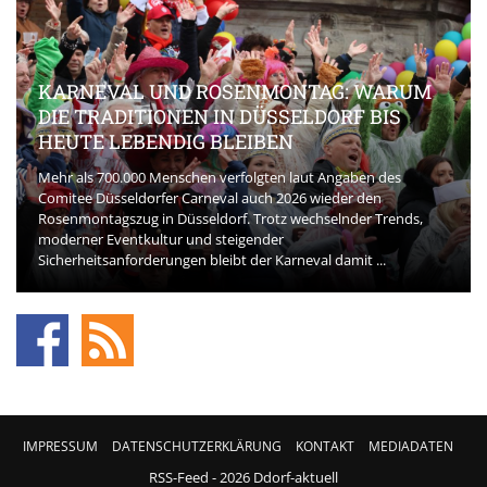
KARNEVAL UND ROSENMONTAG: WARUM
DIE TRADITIONEN IN DÜSSELDORF BIS
HEUTE LEBENDIG BLEIBEN
Mehr als 700.000 Menschen verfolgten laut Angaben des
Comitee Düsseldorfer Carneval auch 2026 wieder den
Rosenmontagszug in Düsseldorf. Trotz wechselnder Trends,
moderner Eventkultur und steigender
Sicherheitsanforderungen bleibt der Karneval damit ...
IMPRESSUM
DATENSCHUTZERKLÄRUNG
KONTAKT
MEDIADATEN
RSS-Feed
- 2026 Ddorf-aktuell