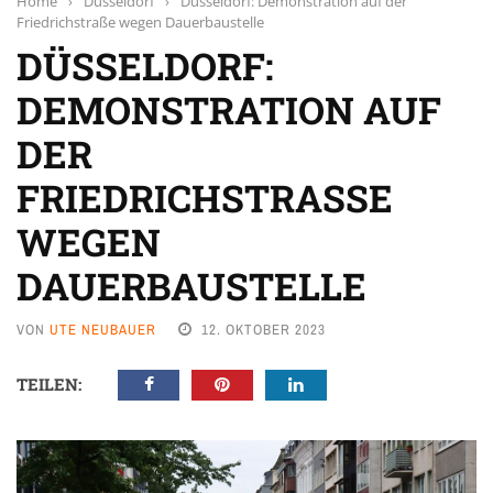
Home
›
Düsseldorf
›
Düsseldorf: Demonstration auf der
Friedrichstraße wegen Dauerbaustelle
DÜSSELDORF:
DEMONSTRATION AUF
DER
FRIEDRICHSTRASSE W
EGEN D
AUERBAUSTELLE
VON
UTE NEUBAUER
12. OKTOBER 2023
TEILEN: