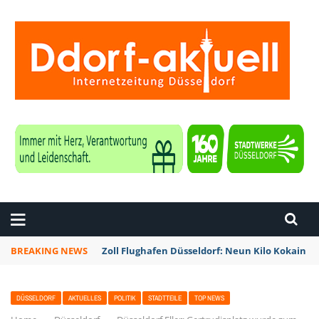
ZEITUNG DÜSSELDORF
BREAKING NEWS
Düsseldorf: Alles was zwei Räder hat ist am So
DÜSSELDORF
AKTUELLES
POLITIK
STADTTEILE
TOP NEWS