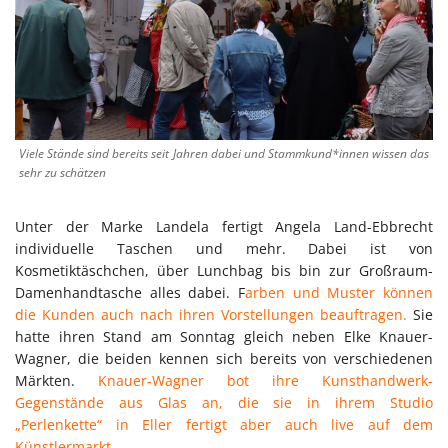
Viele Stände sind bereits seit Jahren dabei und Stammkund*innen wissen das
sehr zu schätzen
Unter der Marke Landela fertigt Angela Land-Ebbrecht
individuelle Taschen und mehr. Dabei ist von
Kosmetiktäschchen, über Lunchbag bis bin zur Großraum-
Damenhandtasche alles dabei. F
arben und Muster können
die Kunden auch nach ihren Vorstellungen beauftragen.
Sie
hatte ihren Stand am Sonntag gleich neben Elke Knauer-
Wagner, die beiden kennen sich bereits von verschiedenen
Märkten.
Knauer-Wagner bot ihre Kunsthandwerk-
Gegenstände aus Glas an, die sie in ihrem Studio
„Perlenkette“ in Eller fertigt aber auch live auf dem
Künstlermarkt.