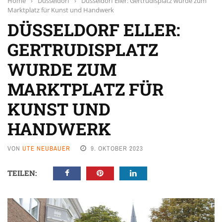
Home
›
Düsseldorf
›
Düsseldorf Eller: Gertrudisplatz wurde zum
Marktplatz für Kunst und Handwerk
DÜSSELDORF ELLER:
GERTRUDISPLATZ
WURDE ZUM
MARKTPLATZ FÜR
KUNST UND
HANDWERK
VON
UTE NEUBAUER
9. OKTOBER 2023
TEILEN: