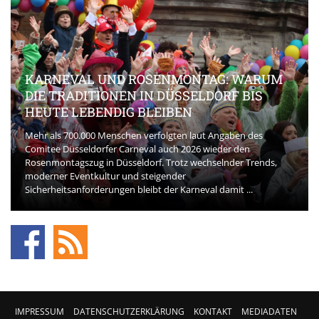
BEAUTY-INNOVATIONEN, DIE DEN MARKT
AKTUELL PRÄGEN
Die Beauty-Branche entwickelt sich rasant. Und neue Kosmetik
spielt eine zentrale Rolle bei der Veränderung der Erwartungen
der Konsumentinnen und Konsumenten. Bereits in den ersten
Phasen der Kaufentscheidung achten Käufer ...
IMPRESSUM
DATENSCHUTZERKLÄRUNG
KONTAKT
MEDIADATEN