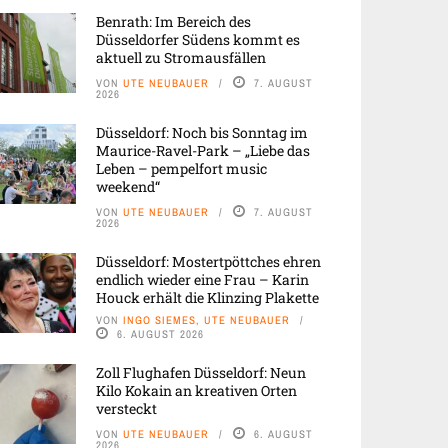
Benrath: Im Bereich des
Düsseldorfer Südens kommt es
aktuell zu Stromausfällen
VON
UTE NEUBAUER
7. AUGUST
2026
Düsseldorf: Noch bis Sonntag im
Maurice-Ravel-Park – „Liebe das
Leben – pempelfort music
weekend“
VON
UTE NEUBAUER
7. AUGUST
2026
Düsseldorf: Mostertpöttches ehren
endlich wieder eine Frau – Karin
Houck erhält die Klinzing Plakette
VON
INGO SIEMES, UTE NEUBAUER
6. AUGUST 2026
Zoll Flughafen Düsseldorf: Neun
Kilo Kokain an kreativen Orten
versteckt
VON
UTE NEUBAUER
6. AUGUST
2026