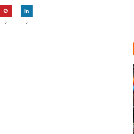
0
0
INDUSTRIELLER CHIC: WIE
KUNSTSTOFFFENSTER DEN
LOFT-STIL IN IHREM
EINFAMILIENHAUS