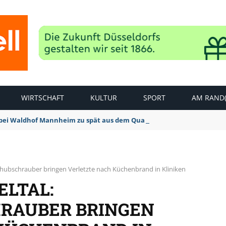
WIRTSCHAFT
KULTUR
SPORT
AM RAND(
bei Waldhof Mannheim zu spät aus dem Quark: 1:2 Niederlage
shubschrauber bringen Verletzte nach Küchenbrand in Kliniken
ELTAL:
RAUBER BRINGEN