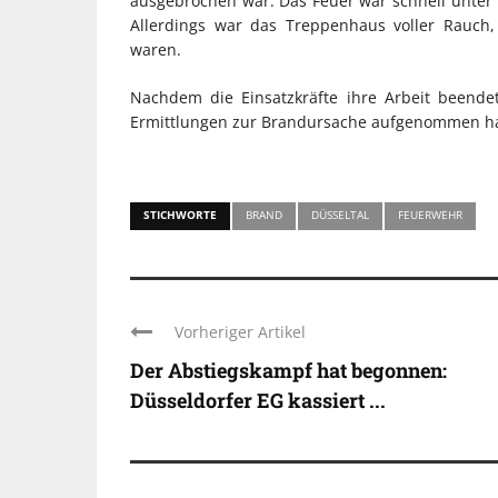
ausgebrochen war. Das Feuer war schnell unter 
Allerdings war das Treppenhaus voller Rauch
waren.
Nachdem die Einsatzkräfte ihre Arbeit beende
Ermittlungen zur Brandursache aufgenommen ha
STICHWORTE
BRAND
DÜSSELTAL
FEUERWEHR
Vorheriger Artikel
Der Abstiegskampf hat begonnen:
Düsseldorfer EG kassiert ...