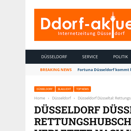
INTERNETZEITUNG DÜSSELDORF
DÜSSELDORF
SERVICE
POLITIK
BREAKING NEWS
Fortuna Düsseldorf kommt 
DÜSSELDORF
BLAULICHT
TOP NEWS
Home
›
Düsseldorf
›
Düsseldorf Düsseltal: Rettung
DÜSSELDORF DÜSS
RETTUNGSHUBSCH