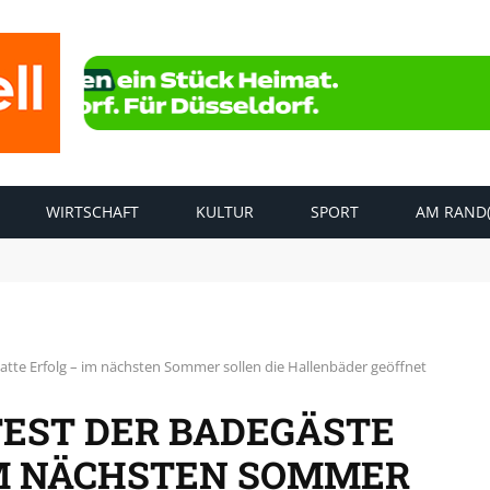
WIRTSCHAFT
KULTUR
SPORT
AM RAND(
sseldorfer Südens kommt es aktuell zu Stromausfällen
hatte Erfolg – im nächsten Sommer sollen die Hallenbäder geöffnet
TEST DER BADEGÄSTE
IM NÄCHSTEN SOMMER