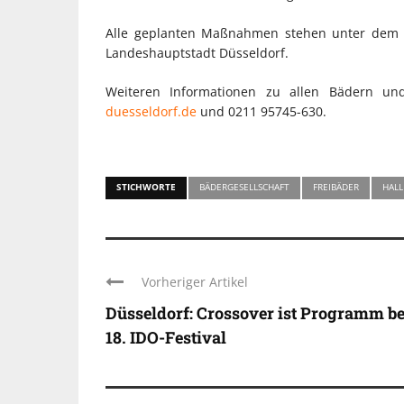
Alle geplanten Maßnahmen stehen unter dem 
Landeshauptstadt Düsseldorf.
Weiteren Informationen zu allen Bädern u
duesseldorf.de
und 0211 95745-630.
STICHWORTE
BÄDERGESELLSCHAFT
FREIBÄDER
HAL
Vorheriger Artikel
Düsseldorf: Crossover ist Programm b
INDUSTRIELLER CHIC: 
18. IDO-Festival
KUNSTSTOFFFENSTER
LOFT-STIL IN IHREM
EINFAMILIENHAUS