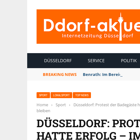
INTERNETZEITUNG DÜSSELDORF
DÜSSELDORF
SERVICE
POLITIK
BREAKING NEWS
Benrath: Im Bereich des Dü
SPORT
LOKALSPORT
TOP NEWS
Home
›
Sport
›
Düsseldorf: Protest der Badegäste 
bleiben
DÜSSELDORF: PRO
HATTE ERFOLG – 