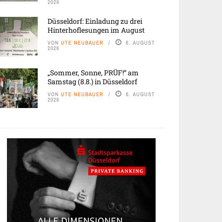
2026
Düsseldorf: Einladung zu drei
Hinterhoflesungen im August
VON
UTE NEUBAUER
6. AUGUST
2026
„Sommer, Sonne, PRÜF!“ am
Samstag (8.8.) in Düsseldorf
VON
UTE NEUBAUER
6. AUGUST
2026