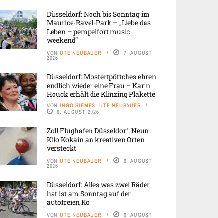
Düsseldorf: Noch bis Sonntag im
Maurice-Ravel-Park – „Liebe das
Leben – pempelfort music
weekend“
VON
UTE NEUBAUER
7. AUGUST
2026
Düsseldorf: Mostertpöttches ehren
endlich wieder eine Frau – Karin
Houck erhält die Klinzing Plakette
VON
INGO SIEMES, UTE NEUBAUER
6. AUGUST 2026
Zoll Flughafen Düsseldorf: Neun
Kilo Kokain an kreativen Orten
versteckt
VON
UTE NEUBAUER
6. AUGUST
2026
Düsseldorf: Alles was zwei Räder
hat ist am Sonntag auf der
autofreien Kö
VON
UTE NEUBAUER
6. AUGUST