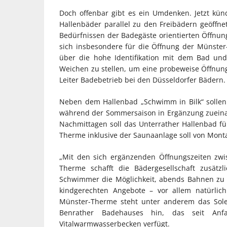
Doch offenbar gibt es ein Umdenken. Jetzt kün
Hallenbäder parallel zu den Freibädern geöffnet
Bedürfnissen der Badegäste orientierten Öffnung
sich insbesondere für die Öffnung der Münster
über die hohe Identifikation mit dem Bad und
Weichen zu stellen, um eine probeweise Öffnun
Leiter Badebetrieb bei den Düsseldorfer Bädern.
Neben dem Hallenbad „Schwimm in Bilk“ solle
während der Sommersaison in Ergänzung zueina
Nachmittagen soll das Unterrather Hallenbad für
Therme inklusive der Saunaanlage soll von Monta
„Mit den sich ergänzenden Öffnungszeiten zw
Therme schafft die Bädergesellschaft zusätz
Schwimmer die Möglichkeit, abends Bahnen zu z
kindgerechten Angebote – vor allem natürlic
Münster-Therme steht unter anderem das Sole
Benrather Badehauses hin, das seit Anf
Vitalwarmwasserbecken verfügt.