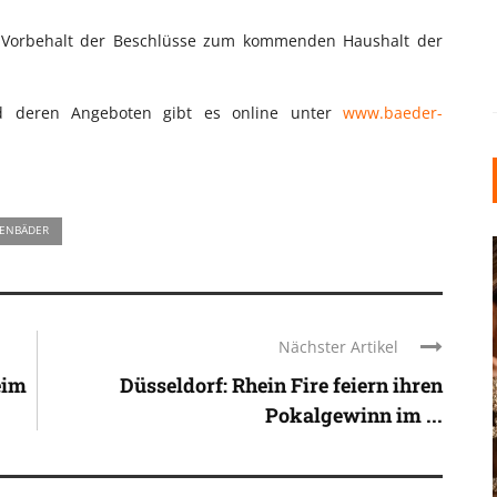
Vorbehalt der Beschlüsse zum kommenden Haushalt der
nd deren Angeboten gibt es online unter
www.baeder-
LENBÄDER
Nächster Artikel
eim
Düsseldorf: Rhein Fire feiern ihren
KARNEVAL UND ROSENMONTAG:
WIE
WARUM DIE TRADITIONEN IN
Pokalgewinn im ...
 DEN
DÜSSELDORF BIS HEUTE
LEBENDIG BLEIBEN