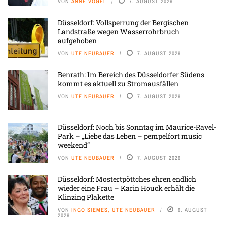
VON
ANNE VOGEL
7. AUGUST 2026
Düsseldorf: Vollsperrung der Bergischen
Landstraße wegen Wasserrohrbruch
aufgehoben
VON
UTE NEUBAUER
7. AUGUST 2026
Benrath: Im Bereich des Düsseldorfer Südens
kommt es aktuell zu Stromausfällen
VON
UTE NEUBAUER
7. AUGUST 2026
Düsseldorf: Noch bis Sonntag im Maurice-Ravel-
Park – „Liebe das Leben – pempelfort music
weekend“
VON
UTE NEUBAUER
7. AUGUST 2026
Düsseldorf: Mostertpöttches ehren endlich
wieder eine Frau – Karin Houck erhält die
Klinzing Plakette
VON
INGO SIEMES, UTE NEUBAUER
6. AUGUST
2026