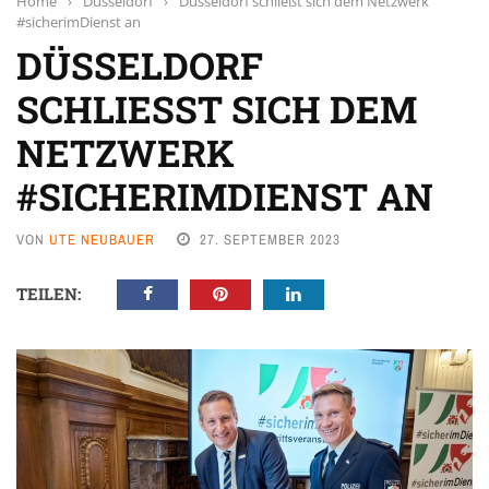
Home
›
Düsseldorf
›
Düsseldorf schließt sich dem Netzwerk
#sicherimDienst an
DÜSSELDORF
SCHLIESST SICH DEM N
ETZWERK #
SICHERIMDIENST AN
VON
UTE NEUBAUER
27. SEPTEMBER 2023
TEILEN: