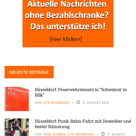
NEUESTE BEITRÄGE
Düsseldorf: Feuerwehreinsatz in “Schwimm’ in
Bilk”
VON
UTE NEUBAUER
9. AUGUST 2026
Düsseldorf: Punk-Bahn-Fahrt mit Dosenbier und
bester Stimmung
VON
INGO SIEMES, UTE NEUBAUER
8. AUGUST