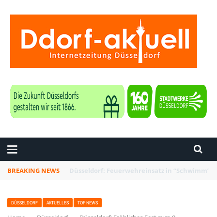
ZEITUNG DÜSSELDORF
BREAKING NEWS
Düsseldorf: Punk-Bahn-Fahrt mit Dosenbier u
DÜSSELDORF
AKTUELLES
TOP NEWS