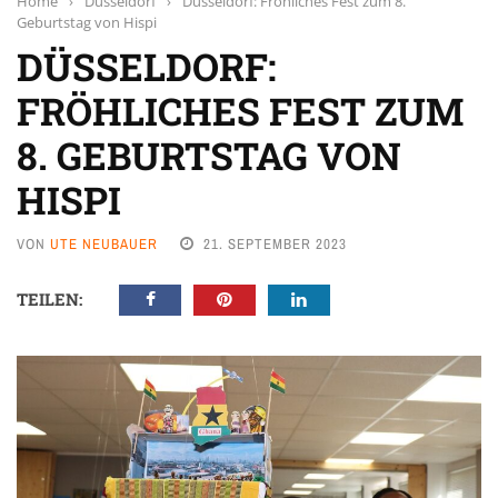
Home
›
Düsseldorf
›
Düsseldorf: Fröhliches Fest zum 8.
Geburtstag von Hispi
DÜSSELDORF:
FRÖHLICHES FEST ZUM
8. GEBURTSTAG VON
HISPI
VON
UTE NEUBAUER
21. SEPTEMBER 2023
TEILEN: