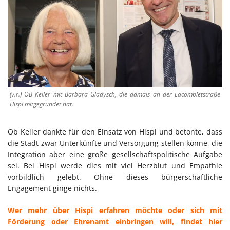
(v.r.) OB Keller mit Barbara Gladysch, die damals an der Lacombletstraße
Hispi mitgegründet hat.
Ob Keller dankte für den Einsatz von Hispi und betonte, dass
die Stadt zwar Unterkünfte und Versorgung stellen könne, die
Integration aber eine große gesellschaftspolitische Aufgabe
sei. Bei Hispi werde dies mit viel Herzblut und Empathie
vorbildlich gelebt. Ohne dieses bürgerschaftliche
Engagement ginge nichts.
Wer mehr über Hispi erfahren möchte oder sich mit
Förderung oder Ehrenamt einbringen will, findet hier