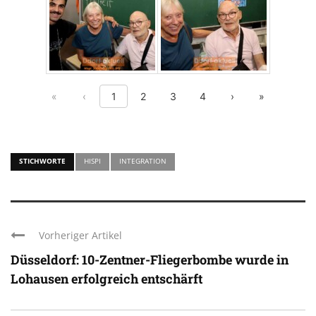
First page
Previous page
Next page
Last page
«
‹
1
2
3
4
›
»
STICHWORTE
HISPI
INTEGRATION
Vorheriger Artikel
Düsseldorf: 10-Zentner-Fliegerbombe wurde in
Lohausen erfolgreich entschärft