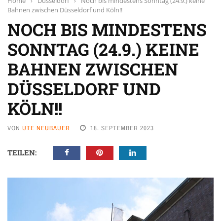
Home
›
Düsseldorf
›
Noch bis mindestens Sonntag (24.9.) keine
Bahnen zwischen Düsseldorf und Köln!!
NOCH BIS MINDESTENS
SONNTAG (24.9.) KEINE
BAHNEN ZWISCHEN
DÜSSELDORF UND
KÖLN!!
VON
UTE NEUBAUER
18. SEPTEMBER 2023
TEILEN: