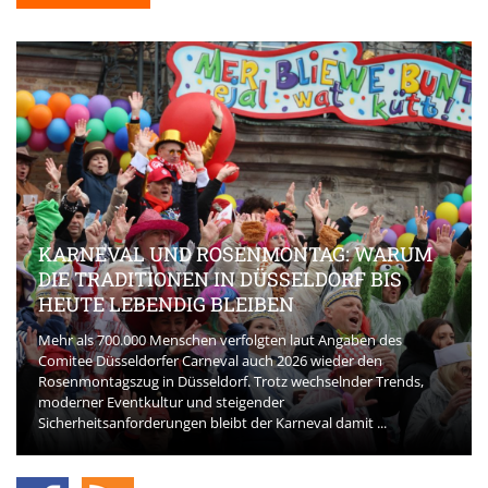
KARNEVAL UND ROSENMONTAG: WARUM
DIE TRADITIONEN IN DÜSSELDORF BIS
HEUTE LEBENDIG BLEIBEN
Mehr als 700.000 Menschen verfolgten laut Angaben des
Comitee Düsseldorfer Carneval auch 2026 wieder den
Rosenmontagszug in Düsseldorf. Trotz wechselnder Trends,
moderner Eventkultur und steigender
Sicherheitsanforderungen bleibt der Karneval damit ...