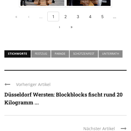
First page
Previous page
Show previous 5 pages
Show nex
«
‹
…
1
2
3
4
5
…
Next page
Last page
›
»
STICHWORTE
FESTZUG
PARADE
SCHÜTZENFEST
UNTERRATH
Vorheriger Artikel
Düsseldorf Wersten: Blockblocks fischt rund 20
Kilogramm ...
Nächster Artikel