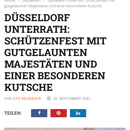
Home
›
Düsseldorf
›
Düsseldorf Unterrath: Schützenfest mit
gutgelaunten Majestäten und einer besonderen Kutsche
DÜSSELDORF
UNTERRATH:
SCHÜTZENFEST MIT
GUTGELAUNTEN
MAJESTÄTEN UND
EINER BESONDEREN
KUTSCHE
VON
UTE NEUBAUER
18. SEPTEMBER 2023
TEILEN: