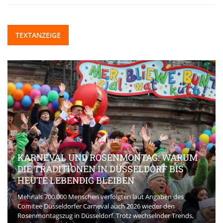
TEXTANZEIGE
KARNEVAL UND ROSENMONTAG: WARUM
DIE TRADITIONEN IN DÜSSELDORF BIS
HEUTE LEBENDIG BLEIBEN
Mehr als 700.000 Menschen verfolgten laut Angaben des
Comitee Düsseldorfer Carneval auch 2026 wieder den
Rosenmontagszug in Düsseldorf. Trotz wechselnder Trends,