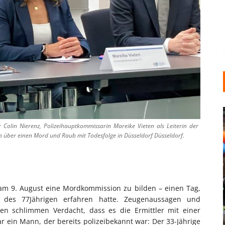
or Colin Nierenz, Polizeihauptkommissarin Mareike Vieten als Leiterin der
 über einen Mord und Raub mit Todesfolge in Düsseldorf Düsseldorf.
INDUSTRIELLER CHIC: WIE
am 9. August eine Mordkommission zu bilden – einen Tag,
KUNSTSTOFFFENSTER DEN
 des 77Jährigen erfahren hatte. Zeugenaussagen und
LOFT-STIL IN IHREM
en schlimmen Verdacht, dass es die Ermittler mit einer
EINFAMILIENHAUS
r ein Mann, der bereits polizeibekannt war: Der 33-Jährige