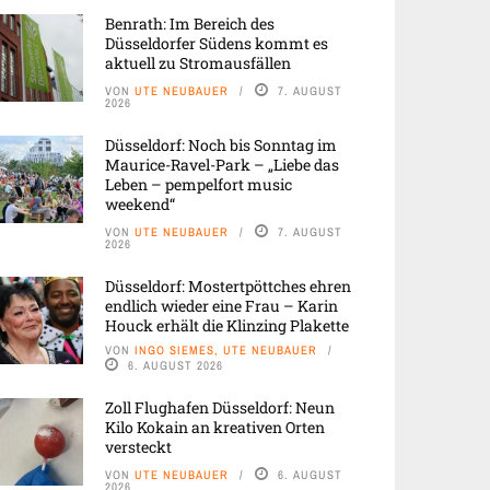
Benrath: Im Bereich des
Düsseldorfer Südens kommt es
aktuell zu Stromausfällen
VON
UTE NEUBAUER
7. AUGUST
2026
Düsseldorf: Noch bis Sonntag im
Maurice-Ravel-Park – „Liebe das
Leben – pempelfort music
weekend“
VON
UTE NEUBAUER
7. AUGUST
2026
Düsseldorf: Mostertpöttches ehren
endlich wieder eine Frau – Karin
Houck erhält die Klinzing Plakette
VON
INGO SIEMES, UTE NEUBAUER
6. AUGUST 2026
Zoll Flughafen Düsseldorf: Neun
Kilo Kokain an kreativen Orten
versteckt
VON
UTE NEUBAUER
6. AUGUST
2026