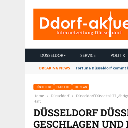
INTERNETZEITUNG DÜSSELDORF
DÜSSELDORF
SERVICE
POLITIK
BREAKING NEWS
Fortuna Düsseldorf kommt 
DÜSSELDORF
BLAULICHT
TOP NEWS
Home
›
Düsseldorf
›
Düsseldorf Düsseltal: 77-Jährig
Haft
DÜSSELDORF DÜSSE
GESCHLAGEN UND 