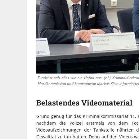
Zunächst sah alles wie ein Unfall aus: (v.l.) Kriminaldirekt
Mordkommission und Staatsanwalt Markus Klein informierten
Belastendes Videomaterial
Grund genug für das Kriminalkommissariat 11, 
nachdem die Polizei erstmals von dem Tot
Videoaufzeichnungen der Tankstelle nährten d
Gewalttat zu tun hatten. Denn auf den Videos wa