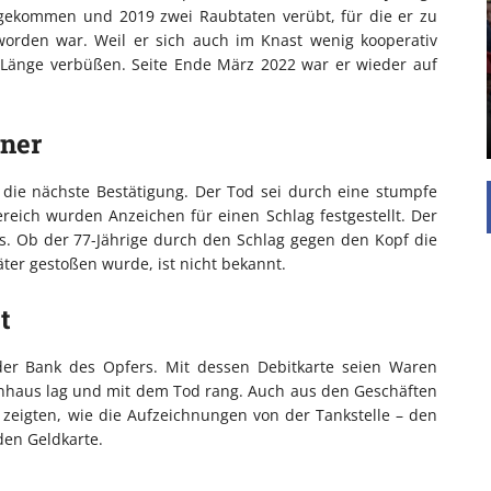
UNTERSTÜTZEN
 gekommen und 2019 zwei Raubtaten verübt, für die er zu
worden war. Weil er sich auch im Knast wenig kooperativ
Die Inspiration des industriellen Chics sind die
er Länge verbüßen. Seite Ende März 2022 war er wieder auf
Werkshallen des Industriezeitalters. Die Basis für
diesen Stil sind große Räume, schlicht gehalten
mit rustikalen Elementen und großen
Fensterflächen. Wie so vieles wurde ...
iner
 die nächste Bestätigung. Der Tod sei durch eine stumpfe
eich wurden Anzeichen für einen Schlag festgestellt. Der
s. Ob der 77-Jährige durch den Schlag gegen den Kopf die
äter gestoßen wurde, ist nicht bekannt.
t
der Bank des Opfers. Mit dessen Debitkarte seien Waren
enhaus lag und mit dem Tod rang. Auch aus den Geschäften
zeigten, wie die Aufzeichnungen von der Tankstelle – den
den Geldkarte.